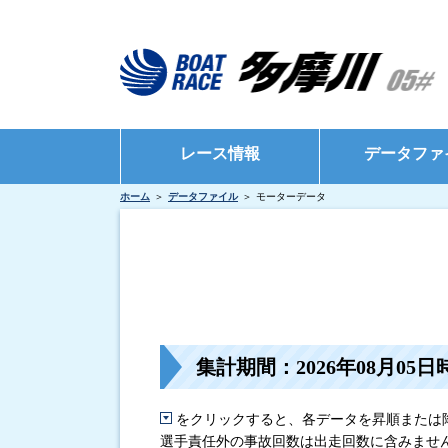
レース情報
データファ
ホーム
データファイル
モーターデータ
シリーズインデックス
モーターデータ
出場予定選手一覧
ボートデータ
レース展望
出目データ
レース結果一覧
水面特性・進入
集計期間：2026年08月05日
出走表・前日予想PDF
インタビュー・
モーター抽選結果・前検タイムランキング
をクリックすると、各データを昇順または
選手責任外の事故回数は出走回数に含みませ
得点率ランキング