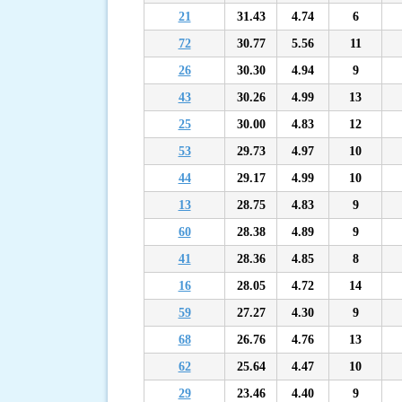
21
31.43
4.74
6
72
30.77
5.56
11
26
30.30
4.94
9
43
30.26
4.99
13
25
30.00
4.83
12
53
29.73
4.97
10
44
29.17
4.99
10
13
28.75
4.83
9
60
28.38
4.89
9
41
28.36
4.85
8
16
28.05
4.72
14
59
27.27
4.30
9
68
26.76
4.76
13
62
25.64
4.47
10
29
23.46
4.40
9