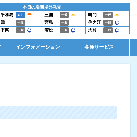
本日の場間場外発売
平和島
三国
鳴門
ＧⅢ
一般
一般
津
宮島
住之江
一般
一般
一般
下関
若松
大村
一般
一般
一般
ド
インフォメーション
各種サービス
お知らせ
イベント・ファンサービス
是政式ポイント生活
電話投票キャンペーン