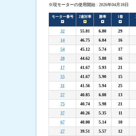
※現モーターの使用開始 : 2026年04月18日
進入コース別選手成績
モーター番号
2連対率
勝率
1着
32
55.81
6.80
29
14
46.75
6.04
16
54
45.12
5.74
17
28
44.62
5.88
16
17
41.67
5.93
21
55
41.67
5.90
15
31
41.56
5.94
25
57
40.85
6.08
13
75
40.74
5.98
21
37
40.26
5.35
11
67
40.00
5.14
10
27
39.51
5.57
12