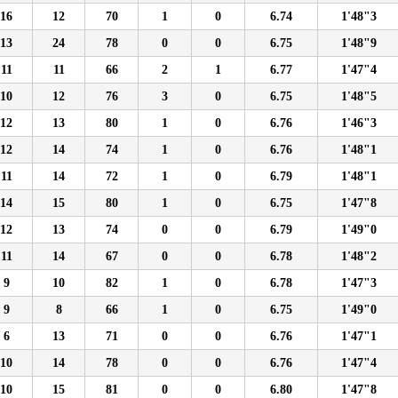
16
12
70
1
0
6.74
1'48"3
13
24
78
0
0
6.75
1'48"9
11
11
66
2
1
6.77
1'47"4
10
12
76
3
0
6.75
1'48"5
12
13
80
1
0
6.76
1'46"3
12
14
74
1
0
6.76
1'48"1
11
14
72
1
0
6.79
1'48"1
14
15
80
1
0
6.75
1'47"8
12
13
74
0
0
6.79
1'49"0
11
14
67
0
0
6.78
1'48"2
9
10
82
1
0
6.78
1'47"3
9
8
66
1
0
6.75
1'49"0
6
13
71
0
0
6.76
1'47"1
10
14
78
0
0
6.76
1'47"4
10
15
81
0
0
6.80
1'47"8