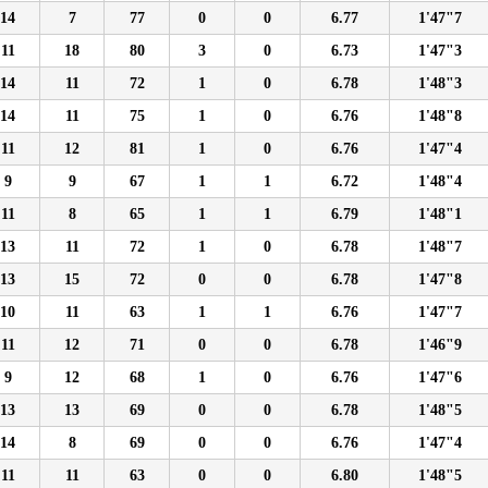
14
7
77
0
0
6.77
1'47"7
11
18
80
3
0
6.73
1'47"3
14
11
72
1
0
6.78
1'48"3
14
11
75
1
0
6.76
1'48"8
11
12
81
1
0
6.76
1'47"4
9
9
67
1
1
6.72
1'48"4
11
8
65
1
1
6.79
1'48"1
13
11
72
1
0
6.78
1'48"7
13
15
72
0
0
6.78
1'47"8
10
11
63
1
1
6.76
1'47"7
11
12
71
0
0
6.78
1'46"9
9
12
68
1
0
6.76
1'47"6
13
13
69
0
0
6.78
1'48"5
14
8
69
0
0
6.76
1'47"4
11
11
63
0
0
6.80
1'48"5