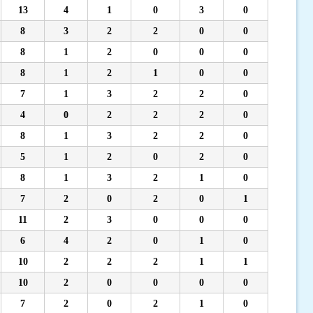
13
4
1
0
3
0
8
3
2
2
0
0
8
1
2
0
0
0
8
1
2
1
0
0
7
1
3
2
2
0
4
0
2
2
2
0
8
1
3
2
2
0
5
1
2
0
2
0
8
1
3
2
1
0
7
2
0
2
0
1
11
2
3
0
0
0
6
4
2
0
1
0
10
2
2
2
1
1
10
2
0
0
0
0
7
2
0
2
1
0