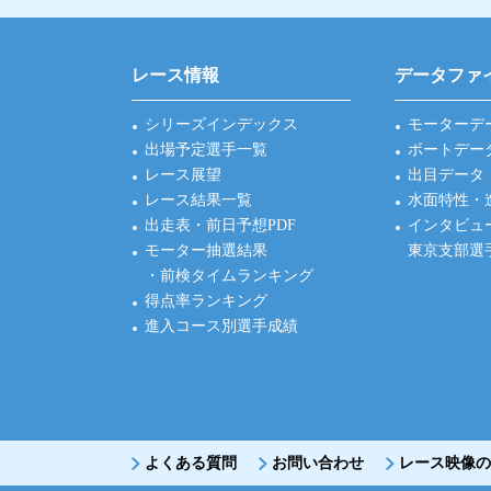
レース情報
データファ
シリーズインデックス
モーターデ
出場予定選手一覧
ボートデー
レース展望
出目データ
レース結果一覧
水面特性・
出走表・前日予想PDF
インタビュ
モーター抽選結果
東京支部選
・前検タイムランキング
得点率ランキング
進入コース別選手成績
よくある質問
お問い合わせ
レース映像の