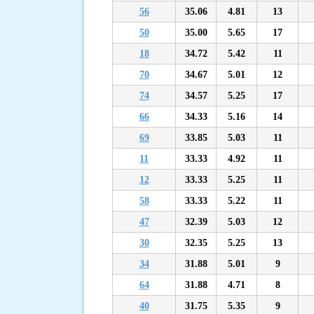
56
35.06
4.81
13
50
35.00
5.65
17
18
34.72
5.42
11
70
34.67
5.01
12
74
34.57
5.25
17
66
34.33
5.16
14
69
33.85
5.03
11
11
33.33
4.92
11
12
33.33
5.25
11
58
33.33
5.22
11
47
32.39
5.03
12
30
32.35
5.25
13
34
31.88
5.01
9
64
31.88
4.71
8
40
31.75
5.35
9