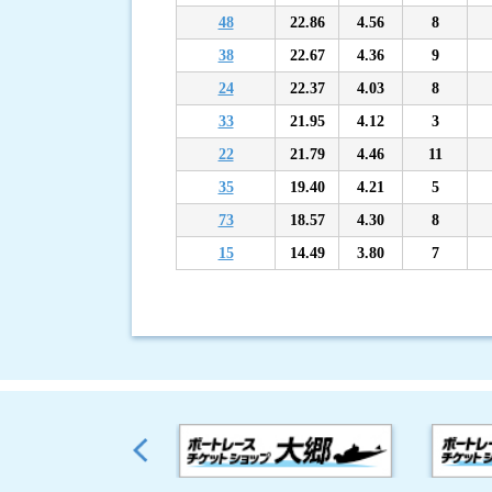
48
22.86
4.56
8
38
22.67
4.36
9
24
22.37
4.03
8
33
21.95
4.12
3
22
21.79
4.46
11
35
19.40
4.21
5
73
18.57
4.30
8
15
14.49
3.80
7