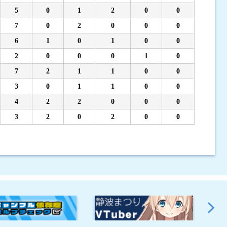
5
0
1
2
0
0
7
0
2
0
0
0
6
1
0
1
0
0
2
0
0
0
1
0
7
2
1
1
0
0
3
0
1
1
0
0
4
2
2
0
0
0
3
2
0
2
0
0