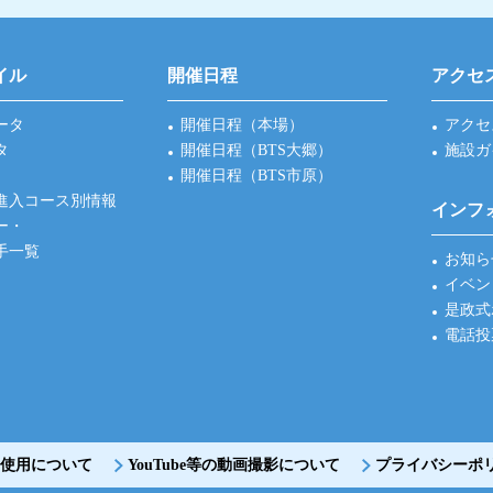
イル
開催日程
アクセ
ータ
開催日程（本場）
アクセ
タ
開催日程（BTS大郷）
施設ガ
開催日程（BTS市原）
進入コース別情報
インフ
ー・
手一覧
お知ら
イベン
是政式
電話投
使用について
YouTube等の動画撮影について
プライバシーポ