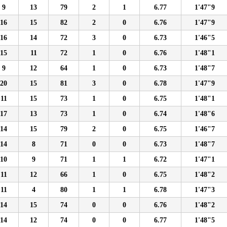
9
13
79
2
1
6.77
1'47"9
16
15
82
2
0
6.76
1'47"9
16
14
72
3
0
6.73
1'46"5
15
11
72
1
0
6.76
1'48"1
9
12
64
1
0
6.73
1'48"7
20
15
81
3
0
6.78
1'47"9
11
15
73
1
0
6.75
1'48"1
17
13
73
1
0
6.74
1'48"6
14
15
79
2
0
6.75
1'46"7
14
8
71
0
0
6.73
1'48"7
10
9
71
1
1
6.72
1'47"1
11
12
66
1
0
6.75
1'48"2
11
4
80
1
1
6.78
1'47"3
14
15
74
0
0
6.76
1'48"2
14
12
74
0
0
6.77
1'48"5