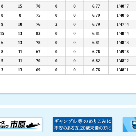
8
15
70
0
0
6.77
1'48"7
8
8
75
0
0
6.79
1'48"6
9
10
76
2
0
6.79
1'47"4
15
13
82
0
0
6.81
1'48"4
6
13
78
0
0
6.81
1'48"3
8
11
67
0
0
6.76
1'49"8
5
11
70
0
0
6.82
1'48"2
3
13
69
0
0
6.76
1'48"1