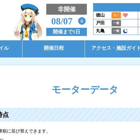
非開催
徳山
ＧⅠ
08/07
金
戸田
一般
丸亀
開催まで1日
一般
イル
開催日程
アクセス・施設ガイ
開催日程（本場）
アクセス
開催日程（BTS大郷）
施設ガイド
モーターデータ
開催日程（BTS市原）
コース別情報
時点
東京支部選手一覧
降順に並び替えできます。
ん。