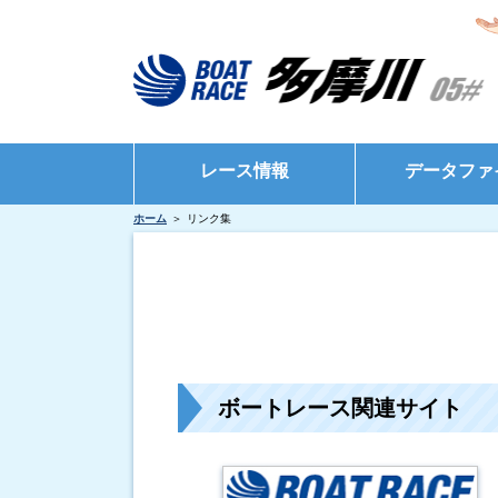
レース情報
データファ
ホーム
リンク集
シリーズインデックス
モーターデータ
出場予定選手一覧
ボートデータ
レース展望
出目データ
レース結果一覧
水面特性・進入
ボートレース関連サイト
出走表・前日予想PDF
インタビュー・
モーター抽選結果・前検タイムランキング
得点率ランキング