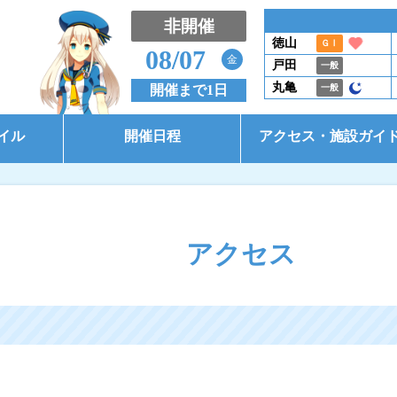
非開催
徳山
ＧⅠ
08/07
金
戸田
一般
丸亀
開催まで1日
一般
イル
開催日程
アクセス・施設ガイ
開催日程（本場）
アクセス
開催日程（BTS大郷）
施設ガイド
アクセス
開催日程（BTS市原）
コース別情報
東京支部選手一覧