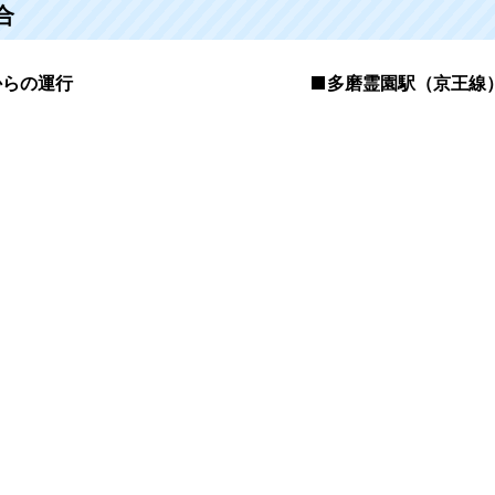
合
からの運行
多磨霊園駅（京王線