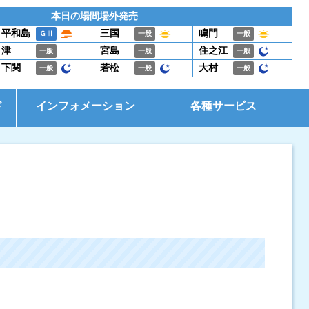
本日の場間場外発売
平和島
三国
鳴門
ＧⅢ
一般
一般
津
宮島
住之江
一般
一般
一般
下関
若松
大村
一般
一般
一般
ド
インフォメーション
各種サービス
お知らせ
イベント・ファンサービス
是政式ポイント生活
電話投票キャンペーン