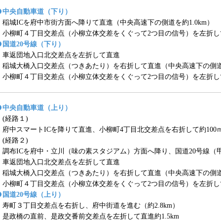
中央自動車道（下り）
稲城ICを府中市街方面へ降りて直進（中央高速下の側道を約1.0km）
小柳町４丁目交差点（小柳立体交差をくぐって2つ目の信号）を左折して
国道20号線（下り）
車返団地入口北交差点を左折して直進
稲城大橋入口交差点（つきあたり）を右折して直進（中央高速下の側道を
小柳町４丁目交差点（小柳立体交差をくぐって2つ目の信号）を左折して
中央自動車道（上り）
(経路１)
府中スマートICを降りて直進、小柳町4丁目北交差点を右折して約100
(経路２)
調布ICを府中・立川（味の素スタジアム）方面へ降り、国道20号線（甲
車返団地入口北交差点を左折して直進
稲城大橋入口交差点（つきあたり）を右折して直進（中央高速下の側道を
小柳町４丁目交差点（小柳立体交差をくぐって2つ目の信号）を左折して
国道20号線（上り）
寿町３丁目交差点を右折し、府中街道を進む（約2.8km）
是政橋の直前、是政交番前交差点を左折して直進約1.5km