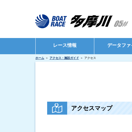
レース情報
データファ
ホーム
アクセス・施設ガイド
アクセス
シリーズインデックス
モーターデータ
出場予定選手一覧
ボートデータ
レース展望
出目データ
レース結果一覧
水面特性・進入
アクセスマップ
出走表・前日予想PDF
インタビュー・
モーター抽選結果・前検タイムランキング
得点率ランキング