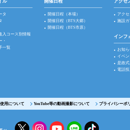
イル
開催日程
アクセ
ータ
開催日程（本場）
アクセ
タ
開催日程（BTS大郷）
施設ガ
開催日程（BTS市原）
進入コース別情報
インフ
ー・
手一覧
お知ら
イベン
是政式
電話投
使用について
YouTube等の動画撮影について
プライバシーポ