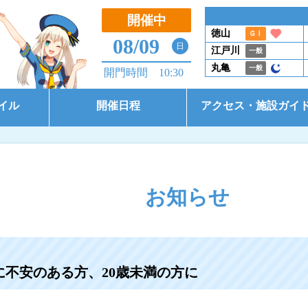
開催中
徳山
ＧⅠ
08/09
日
江戸川
一般
丸亀
一般
開門時間 10:30
イル
開催日程
アクセス・施設ガイ
開催日程（本場）
アクセス
開催日程（BTS大郷）
施設ガイド
お知らせ
開催日程（BTS市原）
コース別情報
東京支部選手一覧
不安のある方、20歳未満の方に