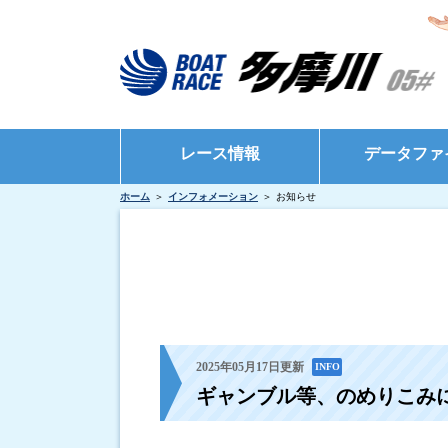
レース情報
データファ
ホーム
インフォメーション
お知らせ
シリーズインデックス
モーターデータ
出場予定選手一覧
ボートデータ
レース展望
出目データ
レース結果一覧
水面特性・進入
出走表・前日予想PDF
インタビュー・
2025年05月17日更新
INFO
ギャンブル等、のめりこみに
モーター抽選結果・前検タイムランキング
得点率ランキング