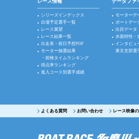
レース情報
データファ
シリーズインデックス
モーターデ
出場予定選手一覧
ボートデー
レース展望
出目データ
レース結果一覧
水面特性・
出走表・前日予想PDF
インタビュ
モーター抽選結果
東京支部選
・前検タイムランキング
得点率ランキング
進入コース別選手成績
よくある質問
お問い合わせ
レース映像の