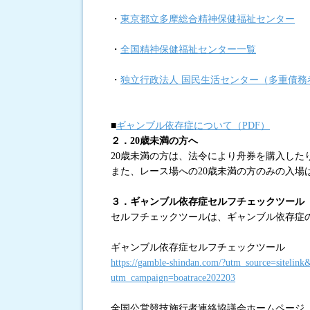
・
東京都立多摩総合精神保健福祉センター
・
全国精神保健福祉センター一覧
・
独立行政法人 国民生活センター（多重債務
■
ギャンブル依存症について（PDF）
２．20歳未満の方へ
20歳未満の方は、法令により舟券を購入した
また、レース場への20歳未満の方のみの入場
３．ギャンブル依存症セルフチェックツール
セルフチェックツールは、ギャンブル依存症
ギャンブル依存症セルフチェックツール
https://gamble-shindan.com/?utm_source=sitel
utm_campaign=boatrace202203
全国公営競技施行者連絡協議会ホームページ