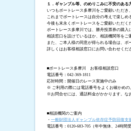
１．ギャンブル等、のめりこみに不安のある
いつもボートレース多摩川をご愛顧いただき
進入コース別選手成績
これまでボートレースは自分の考えで楽しめ
今後も末永くボートレースをご愛顧いただく
ボートレース多摩川では、勝舟投票券の購入
相談窓口を設けているほか、相談機関等をご
また、ご本人様の同意が得られる場合は、ボ
詳しくはお客様相談窓口にお問い合わせくだ
■ボートレース多摩川 お客様相談窓口
電話番号：042-369-1811
応対時間：開催日のレース実施中のみ
※ ご利用の際には電話番号をよくお確かめ
※お問合せには、通話料金がかかります。な
■相談機関のご案内
・
一般財団法人ギャンブル依存症予防回復支
電話番号：0120-683-705（年中無休、24時間