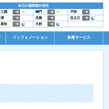
本日の場間場外発売
三国
鳴門
戸田
一般
一般
一般
津
児島
住之江
一般
一般
一般
若松
大村
一般
一般
ド
インフォメーション
各種サービス
お知らせ
イベント・ファンサービス
是政式ポイント生活
電話投票キャンペーン