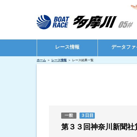
レース情報
データファ
ホーム
レース情報
レース結果一覧
シリーズインデックス
モーターデータ
出場予定選手一覧
ボートデータ
レース展望
出目データ
レース結果一覧
水面特性・進入
出走表・前日予想PDF
インタビュー・
一般
３日目
モーター抽選結果・前検タイムランキング
第３３回神奈川新聞社
得点率ランキング