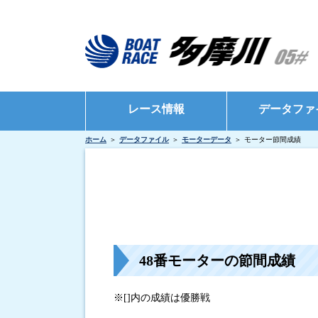
レース情報
データファ
ホーム
データファイル
モーターデータ
モーター節間成績
シリーズインデックス
モーターデータ
出場予定選手一覧
ボートデータ
レース展望
出目データ
レース結果一覧
水面特性・進入
48番モーターの節間成績
出走表・前日予想PDF
インタビュー・
モーター抽選結果・前検タイムランキング
※[]内の成績は優勝戦
得点率ランキング