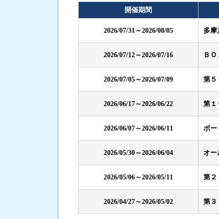
開催期間
進入コース別選手成績
2026/07/31～2026/08/05
多摩
2026/07/12～2026/07/16
ＢＯ
2026/07/05～2026/07/09
第５
2026/06/17～2026/06/22
第１
2026/06/07～2026/06/11
ボー
2026/05/30～2026/06/04
オー
2026/05/06～2026/05/11
第２
2026/04/27～2026/05/02
第３