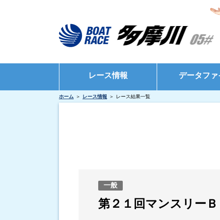
レース情報
データファ
ホーム
レース情報
レース結果一覧
シリーズインデックス
モーターデータ
出場予定選手一覧
ボートデータ
レース展望
出目データ
レース結果一覧
水面特性・進入
出走表・前日予想PDF
インタビュー・
一般
モーター抽選結果・前検タイムランキング
第２１回マンスリーＢ
得点率ランキング