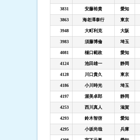
3831
安藤裕貴
愛知
3863
海老澤泰行
東京
3948
大町利克
大阪
3983
須藤博倫
埼玉
4081
樋口範政
愛知
4124
池田雄一
静岡
4128
川口貴久
東京
4186
小川時光
埼玉
4197
渥美卓郎
静岡
4253
西川真人
滋賀
4293
鈴木智啓
愛知
4295
小坂尚哉
兵庫