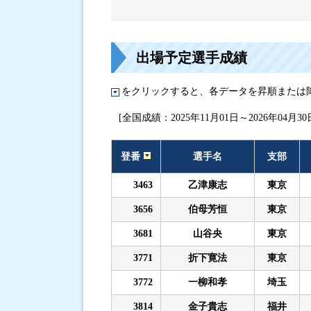
進入コース別選手成績
出場予定選手成績
をクリックすると、各データを昇順または
[全国成績：2025年11月01日～2026年04月30
登番
選手名
支部
3463
乙津康志
東京
3656
伯母芳恒
東京
3681
山谷央
東京
3771
折下寛法
東京
3772
一柳和孝
埼玉
3814
金子貴志
福井