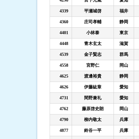
4298
宮下元胤
愛知
4339
平瀬城啓
福井
4360
庄司孝輔
静岡
4401
小林泰
東京
4448
青木玄太
滋賀
4539
金子賢志
群馬
4558
宮野仁
岡山
4625
渡邊裕貴
静岡
4626
伊藤紘章
愛知
4731
間野兼礼
愛知
4762
藤原啓史朗
岡山
4790
柳内敬太
兵庫
4877
鈴谷一平
兵庫