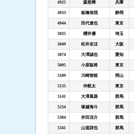
4925
森悠稀
兵庫
4933
板橋侑我
静岡
4944
田代達也
東京
5035
櫻井優
埼玉
5049
松井友汰
大阪
5074
大澤誠也
愛知
5095
小原聡将
東京
5109
川崎智稔
岡山
5135
仲航太
東京
5141
大澤風葵
群馬
5234
塚越海斗
群馬
5304
井田涼介
群馬
5341
山道諄也
群馬