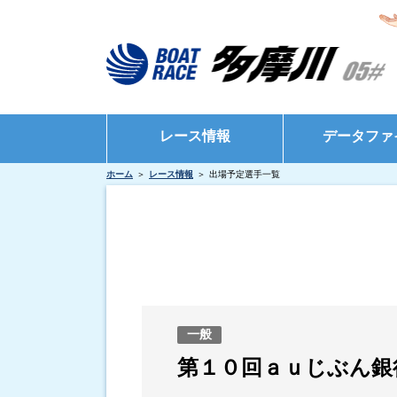
レース情報
データファ
ホーム
レース情報
出場予定選手一覧
シリーズインデックス
モーターデータ
出場予定選手一覧
ボートデータ
レース展望
出目データ
レース結果一覧
水面特性・進入
出走表・前日予想PDF
インタビュー・
一般
モーター抽選結果・前検タイムランキング
第１０回ａｕじぶん銀
得点率ランキング