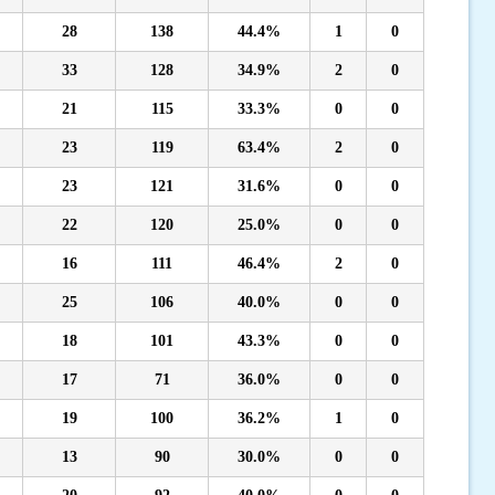
28
138
44.4%
1
0
33
128
34.9%
2
0
21
115
33.3%
0
0
23
119
63.4%
2
0
23
121
31.6%
0
0
22
120
25.0%
0
0
16
111
46.4%
2
0
25
106
40.0%
0
0
18
101
43.3%
0
0
17
71
36.0%
0
0
19
100
36.2%
1
0
13
90
30.0%
0
0