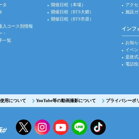
ータ
開催日程（本場）
アクセ
タ
開催日程（BTS大郷）
施設ガ
開催日程（BTS市原）
進入コース別情報
インフ
ー・
手一覧
お知ら
イベン
是政式
電話投
使用について
YouTube等の動画撮影について
プライバシーポ