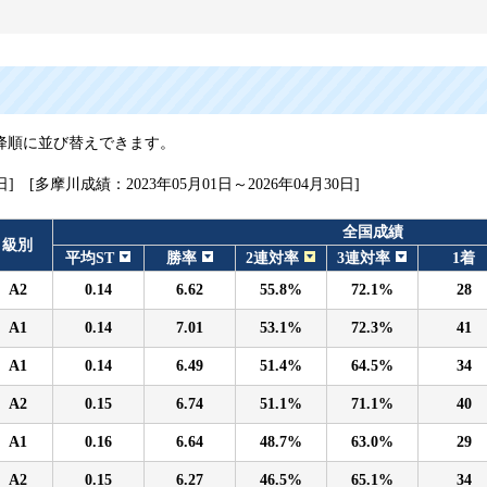
降順に並び替えできます。
日] [多摩川成績：2023年05月01日～2026年04月30日]
全国成績
級別
平均ST
勝率
2連対率
3連対率
1着
A2
0.14
6.62
55.8%
72.1%
28
A1
0.14
7.01
53.1%
72.3%
41
A1
0.14
6.49
51.4%
64.5%
34
A2
0.15
6.74
51.1%
71.1%
40
A1
0.16
6.64
48.7%
63.0%
29
A2
0.15
6.27
46.5%
65.1%
34