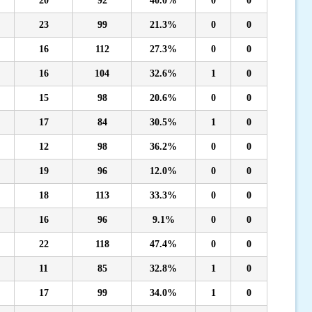
20
92
40.0%
0
0
23
99
21.3%
0
0
16
112
27.3%
0
0
16
104
32.6%
1
0
15
98
20.6%
0
0
17
84
30.5%
1
0
12
98
36.2%
0
0
19
96
12.0%
0
0
18
113
33.3%
0
0
16
96
9.1%
0
0
22
118
47.4%
0
0
11
85
32.8%
1
0
17
99
34.0%
1
0