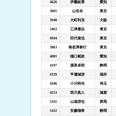
4626
伊藤紘章
愛知
3681
山谷央
東京
3948
大町利克
大阪
3463
乙津康志
東京
4944
田代達也
東京
3863
海老澤泰行
東京
4081
樋口範政
愛知
4197
渥美卓郎
静岡
4339
平瀬城啓
福井
4186
小川時光
埼玉
4253
西川真人
滋賀
5341
山道諄也
群馬
5432
安藤瑠希
静岡