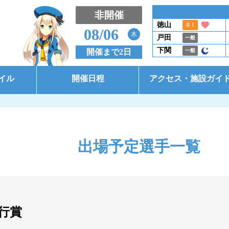
非開催
徳山
ＧⅠ
08/06
木
戸田
一般
下関
開催まで2日
一般
イル
開催日程
アクセス・施設ガイ
開催日程（本場）
アクセス
開催日程（BTS大郷）
施設ガイド
出場予定選手一覧
開催日程（BTS市原）
コース別情報
東京支部選手一覧
行賞