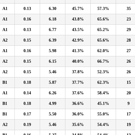
A1
0.13
6.30
45.7%
57.3%
35
A1
0.16
6.18
43.8%
65.6%
23
A1
0.13
6.77
43.5%
65.2%
29
A2
0.15
6.39
42.9%
65.6%
28
A1
0.16
5.98
41.3%
62.0%
27
A2
0.15
6.15
40.0%
66.7%
26
A2
0.15
5.46
37.8%
52.3%
26
B1
0.18
5.87
37.7%
62.3%
15
A1
0.14
6.26
37.6%
58.4%
20
B1
0.18
4.99
36.6%
45.1%
9
B1
0.17
5.50
36.0%
55.0%
17
A2
0.19
5.46
35.6%
54.4%
19