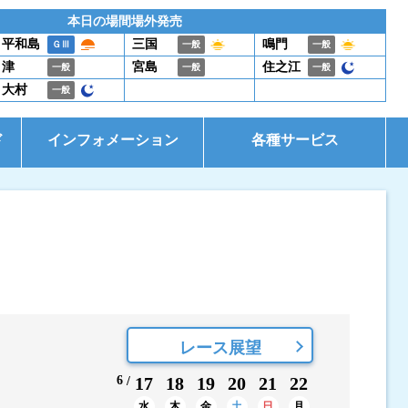
本日の場間場外発売
平和島
三国
鳴門
ＧⅢ
一般
一般
津
宮島
住之江
一般
一般
一般
大村
一般
ド
インフォメーション
各種サービス
お知らせ
イベント・ファンサービス
是政式ポイント生活
電話投票キャンペーン
レース展望
6
17
18
19
20
21
22
水
木
金
土
日
月