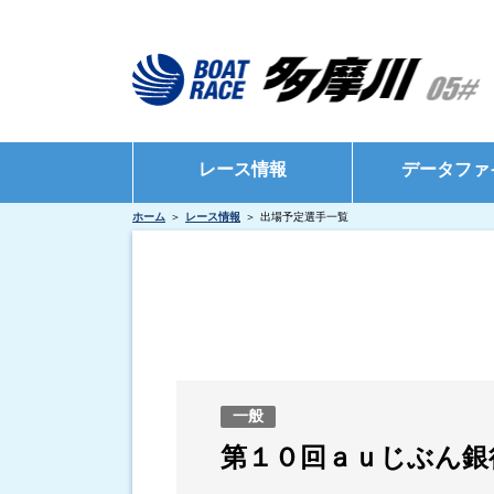
レース情報
データファ
ホーム
レース情報
出場予定選手一覧
シリーズインデックス
モーターデータ
出場予定選手一覧
ボートデータ
レース展望
出目データ
レース結果一覧
水面特性・進入
出走表・前日予想PDF
インタビュー・
一般
モーター抽選結果・前検タイムランキング
第１０回ａｕじぶん銀
得点率ランキング