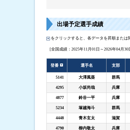
進入コース別選手成績
出場予定選手成績
をクリックすると、各データを昇順または
[全国成績：2025年11月01日～2026年04月30
登番
選手名
支部
5141
大澤風葵
群馬
4295
小坂尚哉
兵庫
4877
鈴谷一平
兵庫
5234
塚越海斗
群馬
4448
青木玄太
滋賀
4790
柳内敬太
兵庫