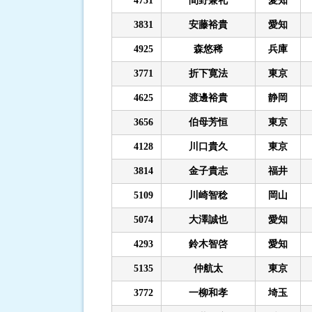
4731
間野兼礼
愛知
3831
安藤裕貴
愛知
4925
森悠稀
兵庫
3771
折下寛法
東京
4625
渡邊裕貴
静岡
3656
伯母芳恒
東京
4128
川口貴久
東京
3814
金子貴志
福井
5109
川崎智稔
岡山
5074
大澤誠也
愛知
4293
鈴木智啓
愛知
5135
仲航太
東京
3772
一柳和孝
埼玉