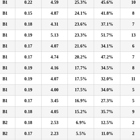
B1
0.22
4.59
25.3%
45.6%
10
B1
0.15
4.87
24.1%
41.8%
8
B1
0.18
4.31
23.6%
37.1%
7
B1
0.19
5.13
23.3%
51.7%
13
B1
0.17
4.07
21.6%
34.1%
6
B1
0.17
4.74
20.2%
47.2%
7
B1
0.19
4.16
17.7%
34.5%
8
B1
0.19
4.07
17.5%
32.0%
11
B1
0.19
4.00
17.5%
34.0%
5
B1
0.17
3.45
16.9%
27.3%
5
B1
0.18
4.05
15.2%
35.7%
9
B2
0.18
2.53
6.9%
12.5%
2
B2
0.17
2.23
5.5%
11.0%
2