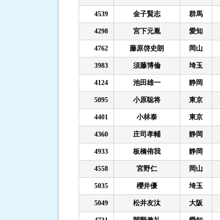
4539
金子賢志
群馬
4298
宮下元胤
愛知
4762
藤原啓史朗
岡山
3983
須藤博倫
埼玉
4124
池田雄一
静岡
5095
小原聡将
東京
4401
小林泰
東京
4360
庄司孝輔
静岡
4933
板橋侑我
静岡
4558
宮野仁
岡山
5035
櫻井優
埼玉
5049
松井友汰
大阪