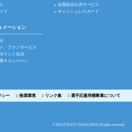
ス
全国総合払戻サービス
イド
キャッシュレスカード
ォメーション
せ
ト・ファンサービス
ポイント生活
票キャンペーン
リシー
推奨環境
リンク集
選手応援用横断幕について
© BOAT RACE TAMAGAWA All rights reserved.