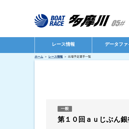
レース情報
データファ
ホーム
レース情報
出場予定選手一覧
シリーズインデックス
モーターデータ
出場予定選手一覧
ボートデータ
レース展望
出目データ
レース結果一覧
水面特性・進入
出走表・前日予想PDF
インタビュー・
一般
モーター抽選結果・前検タイムランキング
第１０回ａｕじぶん銀
得点率ランキング