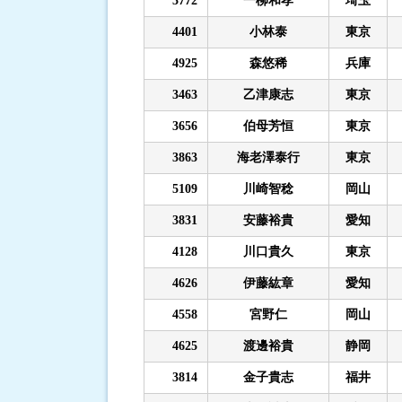
3772
一柳和孝
埼玉
4401
小林泰
東京
4925
森悠稀
兵庫
3463
乙津康志
東京
3656
伯母芳恒
東京
3863
海老澤泰行
東京
5109
川崎智稔
岡山
3831
安藤裕貴
愛知
4128
川口貴久
東京
4626
伊藤紘章
愛知
4558
宮野仁
岡山
4625
渡邊裕貴
静岡
3814
金子貴志
福井