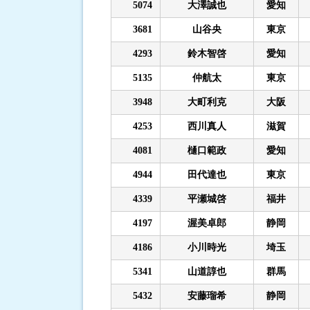
5074
大澤誠也
愛知
3681
山谷央
東京
4293
鈴木智啓
愛知
5135
仲航太
東京
3948
大町利克
大阪
4253
西川真人
滋賀
4081
樋口範政
愛知
4944
田代達也
東京
4339
平瀬城啓
福井
4197
渥美卓郎
静岡
4186
小川時光
埼玉
5341
山道諄也
群馬
5432
安藤瑠希
静岡