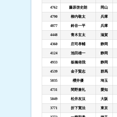
4762
藤原啓史朗
岡山
4790
柳内敬太
兵庫
4877
鈴谷一平
兵庫
4448
青木玄太
滋賀
4360
庄司孝輔
静岡
4124
池田雄一
静岡
4933
板橋侑我
静岡
4539
金子賢志
群馬
5035
櫻井優
埼玉
4731
間野兼礼
愛知
5049
松井友汰
大阪
3771
折下寛法
東京