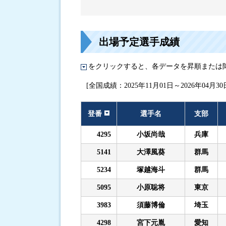
進入コース別選手成績
出場予定選手成績
をクリックすると、各データを昇順または
[全国成績：2025年11月01日～2026年04月30
登番
選手名
支部
4295
小坂尚哉
兵庫
5141
大澤風葵
群馬
5234
塚越海斗
群馬
5095
小原聡将
東京
3983
須藤博倫
埼玉
4298
宮下元胤
愛知