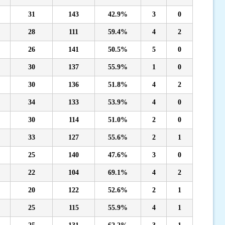
31
143
42.9%
3
0
28
111
59.4%
4
2
26
141
50.5%
5
0
30
137
55.9%
1
0
30
136
51.8%
4
2
34
133
53.9%
4
0
30
114
51.0%
2
0
33
127
55.6%
2
1
25
140
47.6%
3
0
22
104
69.1%
4
2
20
122
52.6%
2
1
25
115
55.9%
4
1