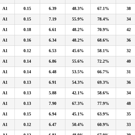
A1
0.15
6.39
48.3%
67.1%
38
A1
0.15
7.19
55.9%
78.4%
34
A1
0.18
6.61
48.2%
70.9%
42
A1
0.16
6.34
48.2%
68.6%
36
A1
0.12
6.53
45.6%
58.1%
32
A1
0.14
6.86
55.6%
72.2%
40
A1
0.14
6.48
53.5%
66.7%
31
A1
0.13
6.91
54.3%
69.3%
36
A1
0.13
5.88
42.1%
58.6%
34
A1
0.13
7.90
67.3%
77.9%
48
A1
0.15
6.94
45.1%
63.9%
35
A1
0.12
6.47
50.4%
60.9%
33