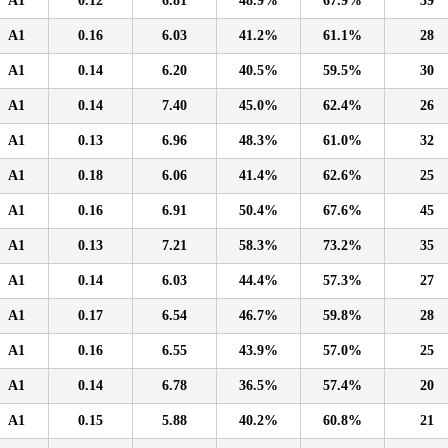
A1
0.12
6.81
48.9%
67.9%
39
A1
0.16
6.03
41.2%
61.1%
28
A1
0.14
6.20
40.5%
59.5%
30
A1
0.14
7.40
45.0%
62.4%
26
A1
0.13
6.96
48.3%
61.0%
32
A1
0.18
6.06
41.4%
62.6%
25
A1
0.16
6.91
50.4%
67.6%
45
A1
0.13
7.21
58.3%
73.2%
35
A1
0.14
6.03
44.4%
57.3%
27
A1
0.17
6.54
46.7%
59.8%
28
A1
0.16
6.55
43.9%
57.0%
25
A1
0.14
6.78
36.5%
57.4%
20
A1
0.15
5.88
40.2%
60.8%
21