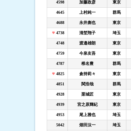
4598
加藤政彦
東京
4645
上村純一
群馬
4688
永井彪也
東京
4738
清埜翔子
埼玉
4748
渡邉雄朗
東京
4759
今泉友吾
東京
4787
椎名豊
群馬
4825
倉持莉々
東京
4851
関浩哉
群馬
4928
栗城匠
東京
4939
宮之原輝紀
東京
4953
尾上雅也
埼玉
5042
畑田汰一
埼玉