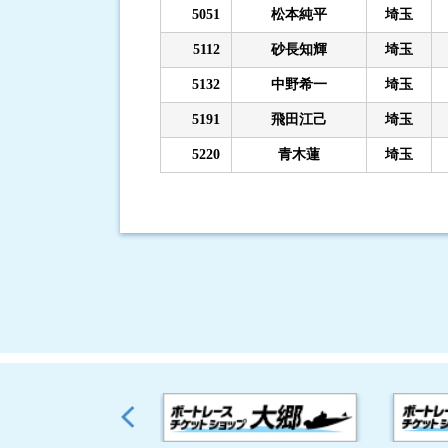
5051
松本純平
埼玉
5112
砂長知輝
埼玉
5132
中野希一
埼玉
5191
飛田江己
埼玉
5220
青木蓮
埼玉