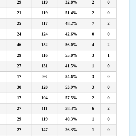
29
119
32.8%
2
0
21
119
51.4%
2
0
25
117
48.2%
7
2
24
124
42.6%
0
0
46
152
56.0%
4
2
29
116
55.0%
3
1
27
131
41.5%
1
0
17
93
54.6%
3
0
30
128
53.9%
3
0
17
104
57.5%
2
0
27
111
58.3%
6
2
29
119
40.3%
1
0
27
147
26.3%
1
0