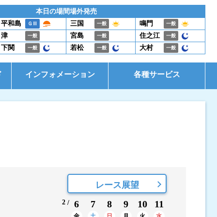
本日の場間場外発売
平和島
三国
鳴門
ＧⅢ
一般
一般
津
宮島
住之江
一般
一般
一般
下関
若松
大村
一般
一般
一般
ド
インフォメーション
各種サービス
お知らせ
イベント・ファンサービス
是政式ポイント生活
電話投票キャンペーン
レース展望
2
6
7
8
9
10
11
金
土
日
月
火
水