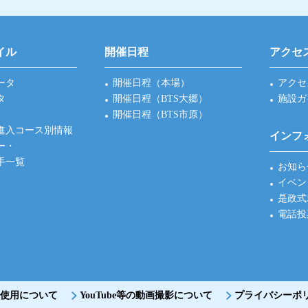
イル
開催日程
アクセ
ータ
開催日程（本場）
アクセ
タ
開催日程（BTS大郷）
施設ガ
開催日程（BTS市原）
進入コース別情報
インフ
ー・
手一覧
お知ら
イベン
是政式
電話投
使用について
YouTube等の動画撮影について
プライバシーポ