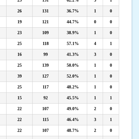
25
131
62.2%
3
1
26
131
36.7%
1
0
19
121
44.7%
0
0
23
109
38.9%
1
0
25
118
57.1%
4
1
16
99
41.3%
3
0
25
139
50.0%
1
0
39
127
52.0%
1
0
25
117
48.2%
1
0
15
92
45.5%
1
1
22
107
49.0%
2
0
22
115
46.4%
3
1
22
107
48.7%
2
0