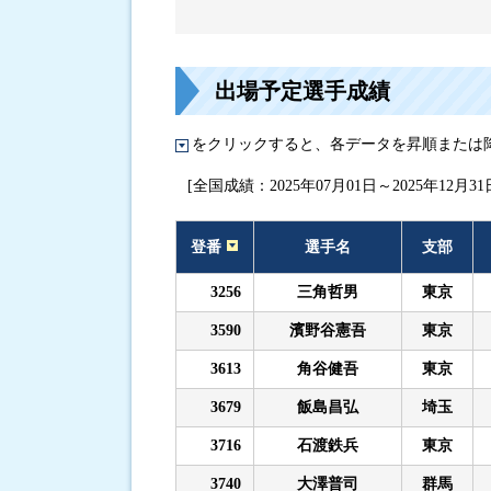
進入コース別選手成績
出場予定選手成績
をクリックすると、各データを昇順または
[全国成績：2025年07月01日～2025年12月31
登番
選手名
支部
3256
三角哲男
東京
3590
濱野谷憲吾
東京
3613
角谷健吾
東京
3679
飯島昌弘
埼玉
3716
石渡鉄兵
東京
3740
大澤普司
群馬