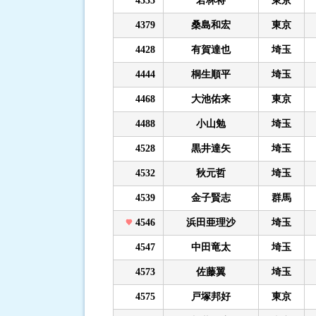
4335
若林将
東京
4379
桑島和宏
東京
4428
有賀達也
埼玉
4444
桐生順平
埼玉
4468
大池佑来
東京
4488
小山勉
埼玉
4528
黒井達矢
埼玉
4532
秋元哲
埼玉
4539
金子賢志
群馬
4546
浜田亜理沙
埼玉
4547
中田竜太
埼玉
4573
佐藤翼
埼玉
4575
戸塚邦好
東京