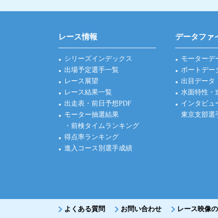
レース情報
データファ
シリーズインデックス
モーターデ
出場予定選手一覧
ボートデー
レース展望
出目データ
レース結果一覧
水面特性・
出走表・前日予想PDF
インタビュ
モーター抽選結果
東京支部選
・前検タイムランキング
得点率ランキング
進入コース別選手成績
よくある質問
お問い合わせ
レース映像の