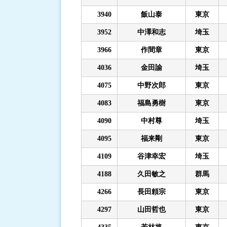
3940
飯山泰
東京
3952
中澤和志
埼玉
3966
作間章
東京
4036
金田諭
埼玉
4075
中野次郎
東京
4083
福島勇樹
東京
4090
中村尊
埼玉
4095
福来剛
東京
4109
谷津幸宏
埼玉
4188
久田敏之
群馬
4266
長田頼宗
東京
4297
山田哲也
東京