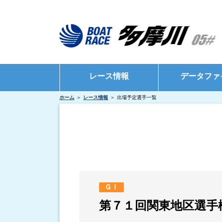
レース情報
データファ
ホーム
レース情報
出場予定選手一覧
シリーズインデックス
モーターデータ
出場予定選手一覧
ボートデータ
レース展望
出目データ
レース結果一覧
水面特性・進入
出走表・前日予想PDF
インタビュー・
ＧⅠ
モーター抽選結果・前検タイムランキング
第７１回関東地区選手
得点率ランキング