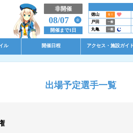
非開催
徳山
ＧⅠ
08/07
金
戸田
一般
丸亀
開催まで1日
一般
イル
開催日程
アクセス・施設ガイ
開催日程（本場）
アクセス
開催日程（BTS大郷）
施設ガイド
出場予定選手一覧
開催日程（BTS市原）
コース別情報
東京支部選手一覧
権