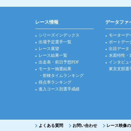
レース情報
データファ
シリーズインデックス
モーターデ
出場予定選手一覧
ボートデー
レース展望
出目データ
レース結果一覧
水面特性・
出走表・前日予想PDF
インタビュ
モーター抽選結果
東京支部選
・前検タイムランキング
得点率ランキング
進入コース別選手成績
よくある質問
お問い合わせ
レース映像の