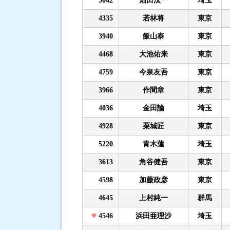
5042
畑田汰一
埼玉
4335
若林将
東京
3940
飯山泰
東京
4468
大池佑来
東京
4759
今泉友吾
東京
3966
作間章
東京
4036
金田諭
埼玉
4928
栗城匠
東京
5220
青木蓮
埼玉
3613
角谷健吾
東京
4598
加藤政彦
東京
4645
上村純一
群馬
4546
浜田亜理沙
埼玉