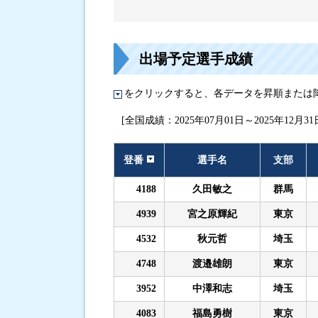
進入コース別選手成績
出場予定選手成績
をクリックすると、各データを昇順または
[全国成績：2025年07月01日～2025年12月31
登番
選手名
支部
4188
久田敏之
群馬
4939
宮之原輝紀
東京
4532
秋元哲
埼玉
4748
渡邉雄朗
東京
3952
中澤和志
埼玉
4083
福島勇樹
東京