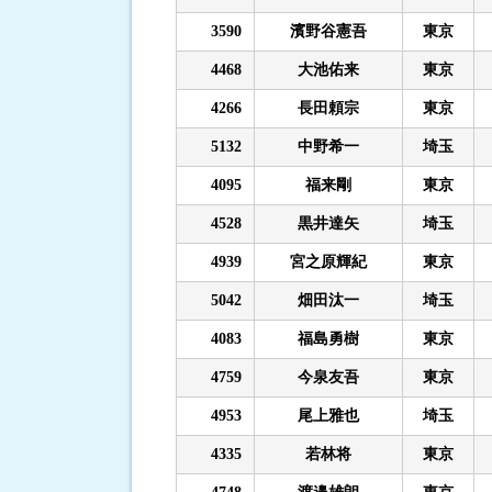
3590
濱野谷憲吾
東京
4468
大池佑来
東京
4266
長田頼宗
東京
5132
中野希一
埼玉
4095
福来剛
東京
4528
黒井達矢
埼玉
4939
宮之原輝紀
東京
5042
畑田汰一
埼玉
4083
福島勇樹
東京
4759
今泉友吾
東京
4953
尾上雅也
埼玉
4335
若林将
東京