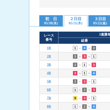
進入コース別選手成績
初 日
２日目
３日目
05/20(水)
05/21(木)
05/22(金)
3連勝
レース
番号
組番
-
-
1R
１
４
２
-
-
2R
２
３
１
-
-
3R
２
１
３
-
-
4R
３
１
４
-
-
5R
２
３
１
-
-
6R
１
２
３
-
-
7R
５
３
１
-
-
8R
１
２
４