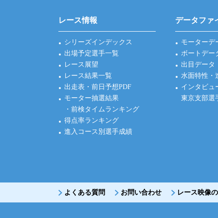
レース情報
データファ
シリーズインデックス
モーターデ
出場予定選手一覧
ボートデー
レース展望
出目データ
レース結果一覧
水面特性・
出走表・前日予想PDF
インタビュ
モーター抽選結果
東京支部選
・前検タイムランキング
得点率ランキング
進入コース別選手成績
よくある質問
お問い合わせ
レース映像の