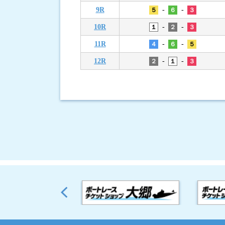
-
-
9R
５
６
３
-
-
10R
１
２
３
-
-
11R
４
６
５
-
-
12R
２
１
３