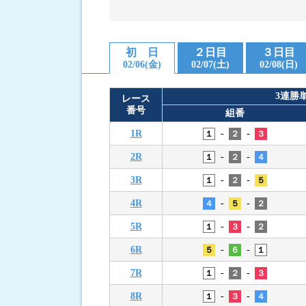
進入コース別選手成績
初 日
２日目
３日目
02/06(金)
02/07(土)
02/08(日)
3連勝
レース
番号
組番
-
-
1R
１
２
３
-
-
2R
１
２
４
-
-
3R
１
２
５
-
-
4R
４
５
２
-
-
5R
１
３
２
-
-
6R
５
６
１
-
-
7R
１
２
３
-
-
8R
１
３
４