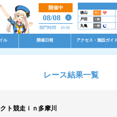
開催中
徳山
ＧⅠ
08/08
土
戸田
一般
丸亀
一般
開門時間 10:30
イル
開催日程
アクセス・施設ガイ
開催日程（本場）
アクセス
開催日程（BTS大郷）
施設ガイド
レース結果一覧
開催日程（BTS市原）
コース別情報
東京支部選手一覧
クト競走ｉｎ多摩川