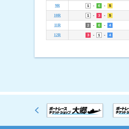
-
-
9R
１
６
５
-
-
10R
１
３
５
-
-
11R
２
６
４
-
-
12R
３
１
４