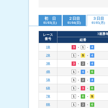
進入コース別選手成績
初 日
２日目
３日目
01/03(土)
01/04(日)
01/05(月)
3連勝
レース
番号
組番
-
-
1R
３
１
４
-
-
2R
１
５
４
-
-
3R
３
２
４
-
-
4R
１
４
６
-
-
5R
１
２
４
-
-
6R
１
３
６
-
-
7R
１
６
５
-
-
8R
１
２
６