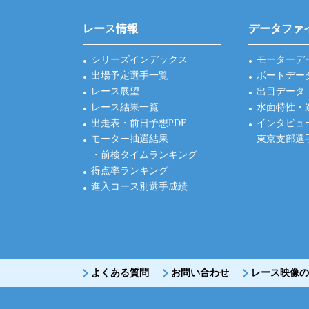
レース情報
データファ
シリーズインデックス
モーターデ
出場予定選手一覧
ボートデー
レース展望
出目データ
レース結果一覧
水面特性・
出走表・前日予想PDF
インタビュ
モーター抽選結果
東京支部選
・前検タイムランキング
得点率ランキング
進入コース別選手成績
よくある質問
お問い合わせ
レース映像の