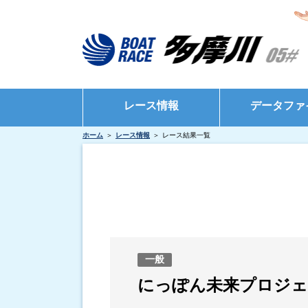
レース情報
データファ
ホーム
レース情報
レース結果一覧
シリーズインデックス
モーターデータ
出場予定選手一覧
ボートデータ
レース展望
出目データ
レース結果一覧
水面特性・進入
出走表・前日予想PDF
インタビュー・
一般
モーター抽選結果・前検タイムランキング
にっぽん未来プロジェ
得点率ランキング