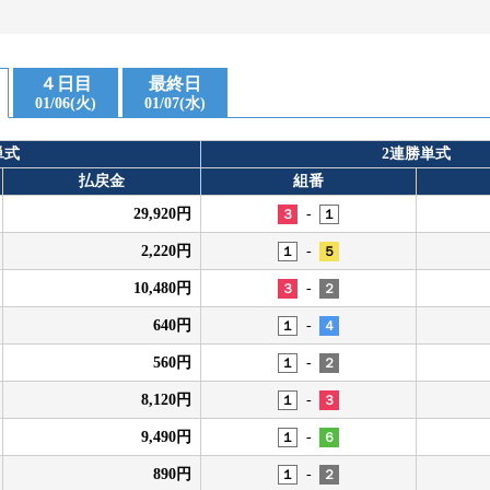
４日目
最終日
01/06(火)
01/07(水)
単式
2連勝単式
払戻金
組番
-
29,920円
３
１
-
2,220円
１
５
-
10,480円
３
２
-
640円
１
４
-
560円
１
２
-
8,120円
１
３
-
9,490円
１
６
-
890円
１
２