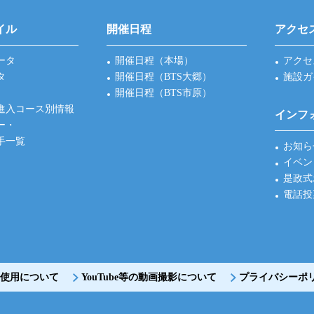
イル
開催日程
アクセ
ータ
開催日程（本場）
アクセ
タ
開催日程（BTS大郷）
施設ガ
開催日程（BTS市原）
進入コース別情報
インフ
ー・
手一覧
お知ら
イベン
是政式
電話投
使用について
YouTube等の動画撮影について
プライバシーポ