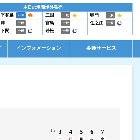
本日の場間場外発売
平和島
三国
鳴門
ＧⅢ
一般
一般
津
宮島
住之江
一般
一般
一般
下関
若松
一般
一般
ド
インフォメーション
各種サービス
お知らせ
イベント・ファンサービス
是政式ポイント生活
電話投票キャンペーン
1
3
4
5
6
7
土
日
月
火
水