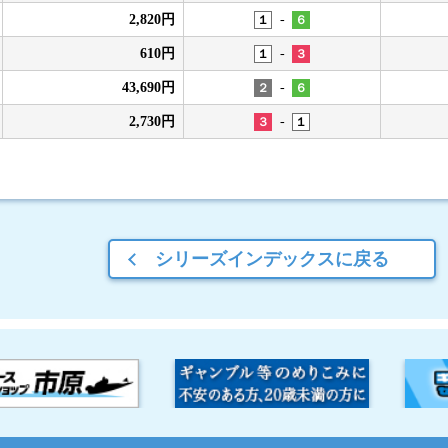
-
2,820円
１
６
-
610円
１
３
-
43,690円
２
６
-
2,730円
３
１
シリーズインデックスに戻る