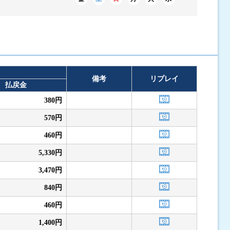
備考
リプレイ
払戻金
380円
570円
460円
5,330円
3,470円
840円
460円
1,400円