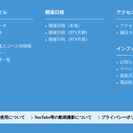
イル
開催日程
アクセ
ータ
開催日程（本場）
アクセ
タ
開催日程（BTS大郷）
施設ガ
開催日程（BTS市原）
進入コース別情報
インフ
ー・
手一覧
お知ら
イベン
是政式
電話投
使用について
YouTube等の動画撮影について
プライバシーポ