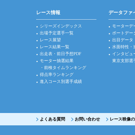
レース情報
データファ
シリーズインデックス
モーターデ
出場予定選手一覧
ボートデー
レース展望
出目データ
レース結果一覧
水面特性・
出走表・前日予想PDF
インタビュ
モーター抽選結果
東京支部選
・前検タイムランキング
得点率ランキング
進入コース別選手成績
よくある質問
お問い合わせ
レース映像の