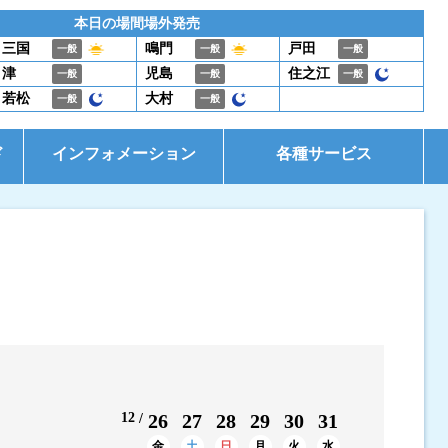
本日の場間場外発売
三国
鳴門
戸田
一般
一般
一般
津
児島
住之江
一般
一般
一般
若松
大村
一般
一般
ド
インフォメーション
各種サービス
お知らせ
イベント・ファンサービス
是政式ポイント生活
電話投票キャンペーン
12
26
27
28
29
30
31
金
土
日
月
火
水