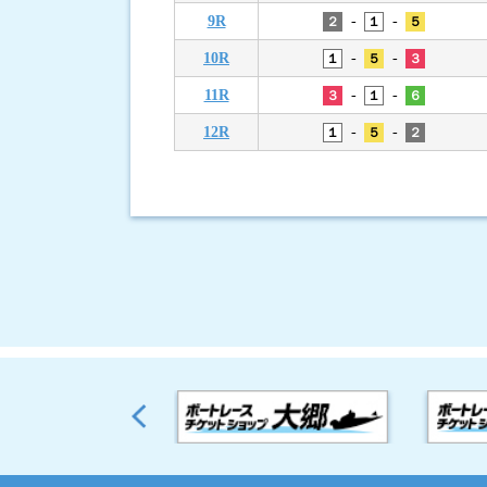
-
-
9R
２
１
５
-
-
10R
１
５
３
-
-
11R
３
１
６
-
-
12R
１
５
２