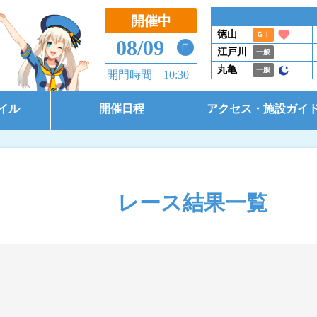
開催中
徳山
ＧⅠ
08/09
日
江戸川
一般
丸亀
一般
開門時間 10:30
イル
開催日程
アクセス・施設ガイ
開催日程（本場）
アクセス
開催日程（BTS大郷）
施設ガイド
レース結果一覧
開催日程（BTS市原）
コース別情報
東京支部選手一覧