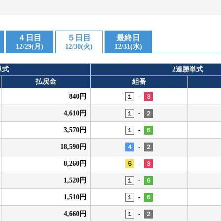
４日目
５日目
最終日
12/29(月)
12/30(火)
12/31(水)
単式
2連勝単式
払戻金
組番
-
840円
１
３
-
4,610円
１
２
-
3,570円
１
６
-
18,590円
４
２
-
8,260円
５
３
-
1,520円
１
６
-
1,510円
１
６
-
4,660円
１
２