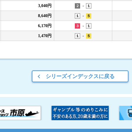
-
3,040円
２
１
-
8,640円
１
５
-
6,170円
３
１
-
1,470円
１
５
シリーズインデックスに戻る