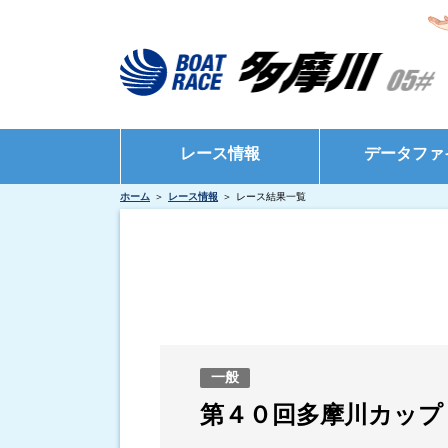
レース情報
データファ
ホーム
レース情報
レース結果一覧
シリーズインデックス
モーターデータ
出場予定選手一覧
ボートデータ
レース展望
出目データ
レース結果一覧
水面特性・進入
出走表・前日予想PDF
インタビュー・
一般
モーター抽選結果・前検タイムランキング
第４０回多摩川カップ
得点率ランキング