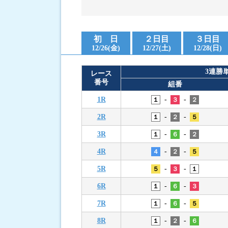
進入コース別選手成績
初 日
２日目
３日目
12/26(金)
12/27(土)
12/28(日)
3連勝
レース
番号
組番
-
-
1R
１
３
２
-
-
2R
１
２
５
-
-
3R
１
６
２
-
-
4R
４
２
５
-
-
5R
５
３
１
-
-
6R
１
６
３
-
-
7R
１
６
５
-
-
8R
１
２
６