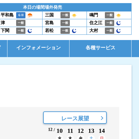
本日の場間場外発売
平和島
三国
鳴門
ＧⅢ
一般
一般
津
宮島
住之江
一般
一般
一般
下関
若松
大村
一般
一般
一般
ド
インフォメーション
各種サービス
お知らせ
イベント・ファンサービス
是政式ポイント生活
電話投票キャンペーン
レース展望
12
10
11
12
13
14
水
木
金
土
日