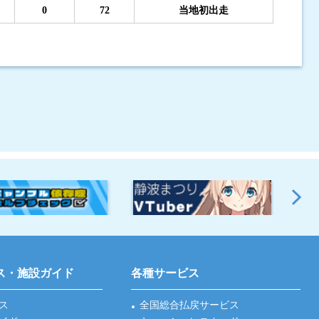
0
72
当地初出走
ス・施設ガイド
各種サービス
ス
全国総合払戻サービス