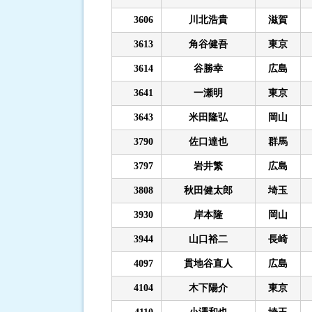
3606
川北浩貴
滋賀
3613
角谷健吾
東京
3614
谷勝幸
広島
3641
一瀬明
東京
3643
米田隆弘
岡山
3790
佐口達也
群馬
3797
岩井繁
広島
3808
秋田健太郎
埼玉
3930
岸本隆
岡山
3944
山口裕二
長崎
4097
貫地谷直人
広島
4104
木下陽介
東京