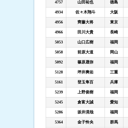
4757
山田祐也
徳島
4934
佐々木翔斗
大阪
4956
齊藤大将
東京
4966
田川大貴
長崎
5053
山口広樹
福岡
5058
前原大道
岡山
5092
篠原晟弥
福岡
5128
坪井爽佑
三重
5161
登玉隼百
兵庫
5239
上野俊樹
福岡
5245
倉富大誠
愛知
5286
坂井滉哉
福岡
5364
金子怜央
群馬