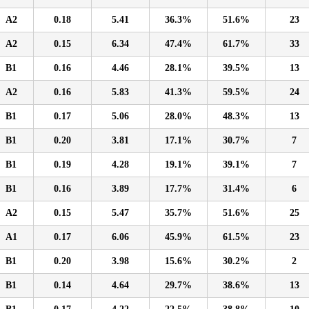
A2
0.18
5.41
36.3%
51.6%
23
A2
0.15
6.34
47.4%
61.7%
33
B1
0.16
4.46
28.1%
39.5%
13
A2
0.16
5.83
41.3%
59.5%
24
B1
0.17
5.06
28.0%
48.3%
13
B1
0.20
3.81
17.1%
30.7%
7
B1
0.19
4.28
19.1%
39.1%
7
B1
0.16
3.89
17.7%
31.4%
6
A2
0.15
5.47
35.7%
51.6%
25
A1
0.17
6.06
45.9%
61.5%
23
B1
0.20
3.98
15.6%
30.2%
2
B1
0.14
4.64
29.7%
38.6%
13