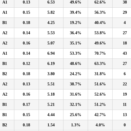
A1
0.13
6.53
49.6%
62.6%
38
A1
0.15
5.82
39.4%
56.3%
29
B1
0.18
4.25
19.2%
40.4%
4
A2
0.14
5.53
36.4%
53.8%
27
A2
0.16
5.07
35.1%
49.6%
18
A1
0.14
6.94
53.3%
70.7%
43
B1
0.12
6.19
48.6%
63.3%
27
B2
0.18
3.80
24.2%
31.8%
6
A2
0.13
5.51
38.7%
51.6%
22
A2
0.16
5.18
31.6%
52.6%
19
B1
0.17
5.21
32.1%
51.2%
11
B1
0.15
4.44
25.6%
42.7%
13
B2
0.18
1.54
1.3%
4.0%
0