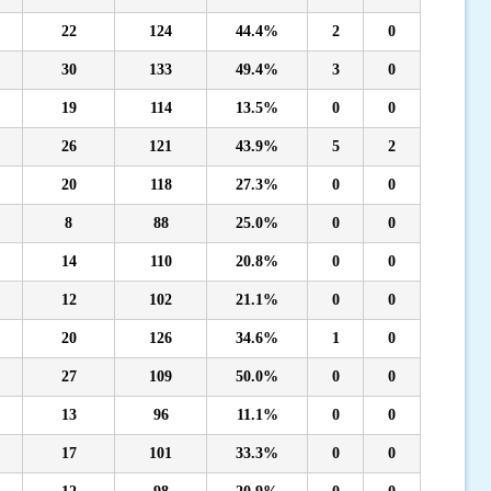
22
124
44.4%
2
0
30
133
49.4%
3
0
19
114
13.5%
0
0
26
121
43.9%
5
2
20
118
27.3%
0
0
8
88
25.0%
0
0
14
110
20.8%
0
0
12
102
21.1%
0
0
20
126
34.6%
1
0
27
109
50.0%
0
0
13
96
11.1%
0
0
17
101
33.3%
0
0