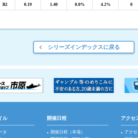
B2
0.19
1.40
0.0%
4.2%
0
シリーズインデックスに戻る
イル
開催日程
アクセ
ータ
開催日程（本場）
アクセ