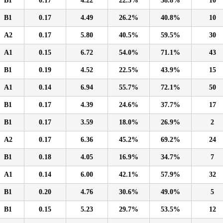
B1
0.17
4.22
22.5%
38.8%
10
B1
0.17
4.49
26.2%
40.8%
10
A2
0.17
5.80
40.5%
59.5%
30
A1
0.15
6.72
54.0%
71.1%
43
B1
0.19
4.52
22.5%
43.9%
15
A1
0.14
6.94
55.7%
72.1%
50
B1
0.17
4.39
24.6%
37.7%
17
B1
0.17
3.59
18.0%
26.9%
2
A2
0.17
6.36
45.2%
69.2%
24
B1
0.18
4.05
16.9%
34.7%
7
A1
0.14
6.00
42.1%
57.9%
32
B1
0.20
4.76
30.6%
49.0%
5
B1
0.15
5.23
29.7%
53.5%
12