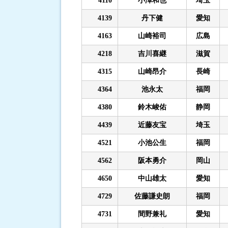
4110
小澤和也
埼玉
4139
丹下健
愛知
4163
山崎裕司
広島
4218
吉川喜継
滋賀
4315
山崎昂介
長崎
4364
池永太
福岡
4380
鈴木峻佑
静岡
4439
近藤友宝
埼玉
4521
小池公生
福岡
4562
阪本勇介
岡山
4650
中山雄太
愛知
4729
佐藤謙史朗
福岡
4731
間野兼礼
愛知