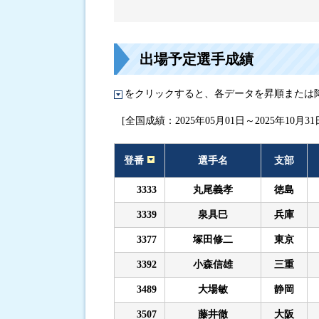
進入コース別選手成績
出場予定選手成績
をクリックすると、各データを昇順または
[全国成績：2025年05月01日～2025年10月31
登番
選手名
支部
3333
丸尾義孝
徳島
3339
泉具巳
兵庫
3377
塚田修二
東京
3392
小森信雄
三重
3489
大場敏
静岡
3507
藤井徹
大阪