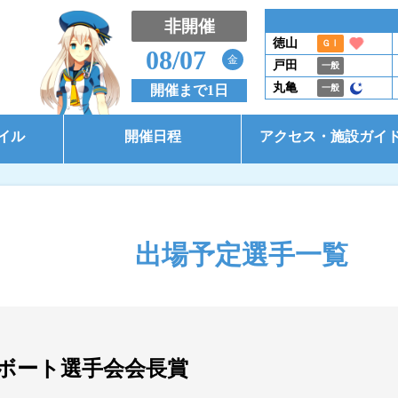
非開催
徳山
ＧⅠ
08/07
金
戸田
一般
丸亀
開催まで1日
一般
イル
開催日程
アクセス・施設ガイ
開催日程（本場）
アクセス
開催日程（BTS大郷）
施設ガイド
出場予定選手一覧
開催日程（BTS市原）
コース別情報
東京支部選手一覧
ボート選手会会長賞