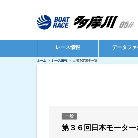
レース情報
データファ
ホーム
レース情報
出場予定選手一覧
シリーズインデックス
モーターデータ
出場予定選手一覧
ボートデータ
レース展望
出目データ
レース結果一覧
水面特性・進入
出走表・前日予想PDF
インタビュー・
一般
モーター抽選結果・前検タイムランキング
第３６回日本モーター
得点率ランキング