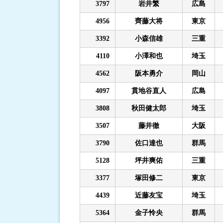
3797
岩井繁
広島
4956
齊藤大将
東京
3392
小森信雄
三重
4110
小澤和也
埼玉
4562
阪本勇介
岡山
4097
貫地谷直人
広島
3808
秋田健太郎
埼玉
3507
藤井徹
大阪
3790
佐口達也
群馬
5128
坪井爽佑
三重
3377
塚田修二
東京
4439
近藤友宝
埼玉
5364
金子怜央
群馬