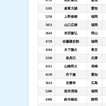
4731
間野兼礼
愛知
5245
倉富大誠
愛知
5239
上野俊樹
福岡
5053
山口広樹
福岡
3643
米田隆弘
岡山
4729
佐藤謙史朗
福岡
4104
木下陽介
東京
3339
泉具巳
兵庫
4315
山崎昂介
長崎
4139
丹下健
愛知
3614
谷勝幸
広島
5286
坂井滉哉
福岡
4380
鈴木峻佑
静岡