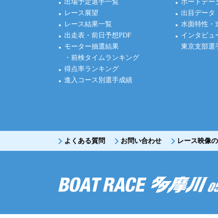
出場予定選手一覧
ボートデー
レース展望
出目データ
レース結果一覧
水面特性・
出走表・前日予想PDF
インタビュ
モーター抽選結果
東京支部選
・前検タイムランキング
得点率ランキング
進入コース別選手成績
よくある質問
お問い合わせ
レース映像の