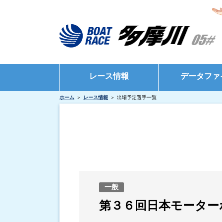
レース情報
データファ
ホーム
レース情報
出場予定選手一覧
シリーズインデックス
モーターデータ
出場予定選手一覧
ボートデータ
レース展望
出目データ
レース結果一覧
水面特性・進入
出走表・前日予想PDF
インタビュー・
一般
モーター抽選結果・前検タイムランキング
第３６回日本モーター
得点率ランキング