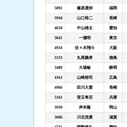
5092
篠原晟弥
福岡
3944
山口裕二
長崎
4650
中山雄太
愛知
3641
一瀬明
東京
4934
佐々木翔斗
大阪
3333
丸尾義孝
徳島
3489
大場敏
静岡
4163
山崎裕司
広島
4966
田川大貴
長崎
5161
登玉隼百
兵庫
3930
岸本隆
岡山
3606
川北浩貴
滋賀