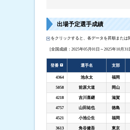
進入コース別選手成績
出場予定選手成績
をクリックすると、各データを昇順または
[全国成績：2025年05月01日～2025年10月31
登番
選手名
支部
4364
池永太
福岡
5058
前原大道
岡山
4218
吉川喜継
滋賀
4757
山田祐也
徳島
4521
小池公生
福岡
3613
角谷健吾
東京