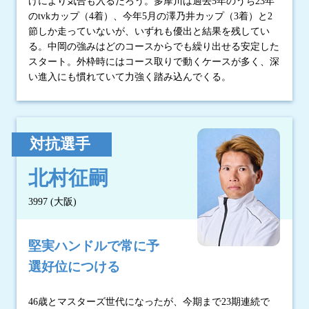
けにより気合も入るだろう。多摩川は過去5年のうち23年
のtvkカップ（4着）、今年5月の澤乃井カップ（3着）と2
節しか走っていないが、いずれも優出と結果を残してい
る。中岡の強みはどのコースからでも繰り出せる安定した
スタート。外枠時にはコース取りで動くケースが多く、深
い進入にも慣れていて力強く踏み込んでくる。
対抗選手
北村征嗣
3997 (大阪)
堅実ハンドルで常に予
選好位につける
46歳とマスターズ世代になったが、今期まで23期連続で