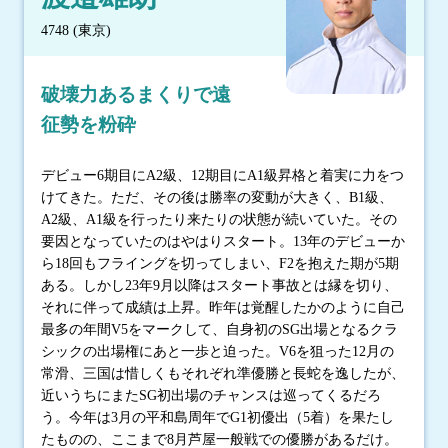
4748 (東京)
破壊力あるまくりで遠
征勢を粉砕
デビュー6期目にA2級、12期目にA1級昇格と着実に力をつ
けてきた。ただ、その後は勝率の変動が大きく、B1級、
A2級、A1級を行ったり来たりの状態が続いていた。その
要因となっていたのはやはりスタート。13年のデビューか
ら18回もフライングを切ってしまい、F2を抱えた期が5期
ある。しかし23年9月以降はスタート事故とは縁を切り、
それに伴って成績は上昇。昨年は覚醒したかのように自己
最多の年間V5をマークして、自身初のSG出場となるクラ
シックの出場権にあと一歩と迫った。V6を狙った12月の
常滑、三国は惜しくもそれぞれ準優勝と長蛇を逸したが、
近いうちにまたSG初出場のチャンスは巡ってくるだろ
う。今年は3月の平和島周年でG1初優出（5着）を果たし
たものの、ここまで8月芦屋一般戦での優勝があるだけ。