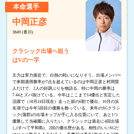
本命選手
中岡正彦
3849 (香川)
クラシック出場へ狙う
はVの一字
主力は実力接近で、白熱の戦いになりそう。出場メンバー
で来期適用勝率が7点を超えているのは中岡正彦と村岡賢
人だけで、2人の好調ぶりを物語る。特に中岡の勝率は
7.44とズバ抜けている。今年はここまで14優出と安定した
活躍で（10月24日現在）走った節の6割で優出。10月の浜
名湖では今年5回目の優勝を飾っている。来年のSGクラシ
ック(蒲郡)の出場キップが手に入る位置にいて、あと1つ
優勝して当確圏に入りたい。クラシックは過去に4回出場
し(すべて平和島)、2回の優出歴がある。相性のいいSGだ