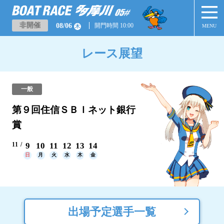
非開催
08/06
開門時間 10:00
MENU
木
レース展望
一般
第９回住信ＳＢＩネット銀行
賞
11
9
10
11
12
13
14
日
月
火
水
木
金
出場予定選手一覧