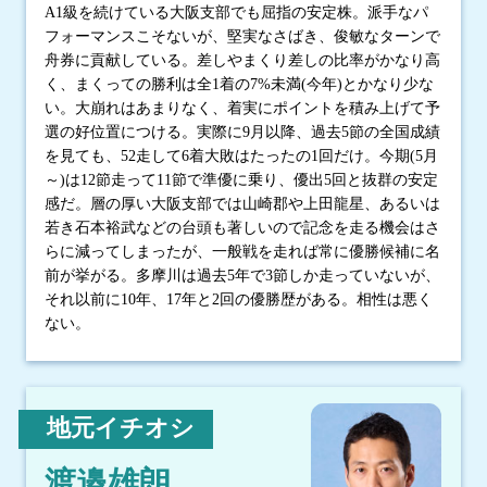
A1級を続けている大阪支部でも屈指の安定株。派手なパ
フォーマンスこそないが、堅実なさばき、俊敏なターンで
舟券に貢献している。差しやまくり差しの比率がかなり高
く、まくっての勝利は全1着の7%未満(今年)とかなり少な
い。大崩れはあまりなく、着実にポイントを積み上げて予
選の好位置につける。実際に9月以降、過去5節の全国成績
を見ても、52走して6着大敗はたったの1回だけ。今期(5月
～)は12節走って11節で準優に乗り、優出5回と抜群の安定
感だ。層の厚い大阪支部では山崎郡や上田龍星、あるいは
若き石本裕武などの台頭も著しいので記念を走る機会はさ
らに減ってしまったが、一般戦を走れば常に優勝候補に名
前が挙がる。多摩川は過去5年で3節しか走っていないが、
それ以前に10年、17年と2回の優勝歴がある。相性は悪く
ない。
地元イチオシ
渡邉雄朗