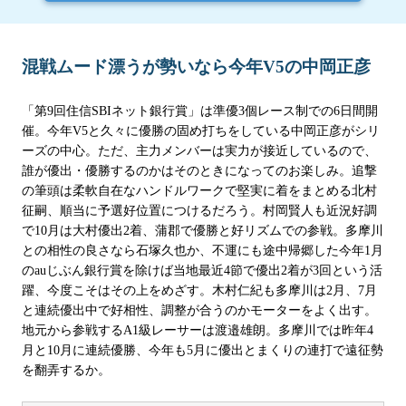
混戦ムード漂うが勢いなら今年V5の中岡正彦
「第9回住信SBIネット銀行賞」は準優3個レース制での6日間開
催。今年V5と久々に優勝の固め打ちをしている中岡正彦がシリ
ーズの中心。ただ、主力メンバーは実力が接近しているので、
誰が優出・優勝するのかはそのときになってのお楽しみ。追撃
の筆頭は柔軟自在なハンドルワークで堅実に着をまとめる北村
征嗣、順当に予選好位置につけるだろう。村岡賢人も近況好調
で10月は大村優出2着、蒲郡で優勝と好リズムでの参戦。多摩川
との相性の良さなら石塚久也か、不運にも途中帰郷した今年1月
のauじぶん銀行賞を除けば当地最近4節で優出2着が3回という活
躍、今度こそはその上をめざす。木村仁紀も多摩川は2月、7月
と連続優出中で好相性、調整が合うのかモーターをよく出す。
地元から参戦するA1級レーサーは渡邉雄朗。多摩川では昨年4
月と10月に連続優勝、今年も5月に優出とまくりの連打で遠征勢
を翻弄するか。