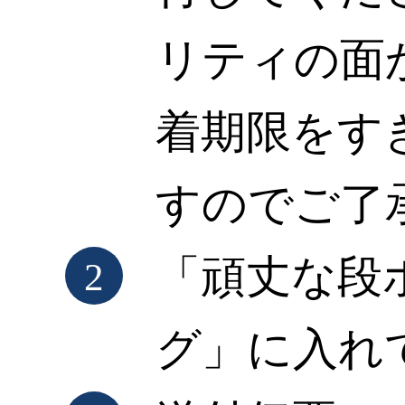
リティの面
着期限をす
すのでご了
「頑丈な段
2
グ」に入れ