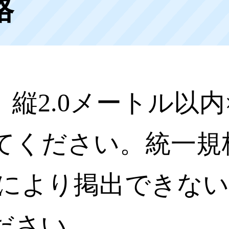
格
縦2.0メートル以内×
てください。統一規
況により掲出できな
ださい。