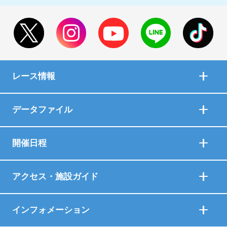
レース情報
データファイル
開催日程
アクセス・施設ガイド
インフォメーション