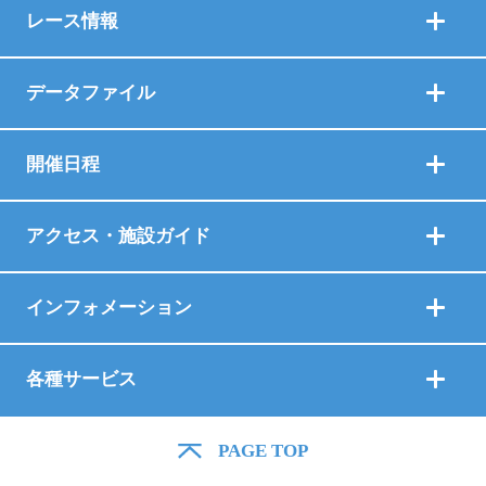
レース情報
3階一般席
4階特別観覧指定席
1
2
データファイル
指定席について詳しく
内山くんどちゃんこキャ
多摩川のおとこ＆多摩川
はこちら
コインロッカー・
指定席入口
ップ
のおんなTシャツ(サイ
3
4
開催日程
各4,800円
ズ：M・L・XL)
傘たて
各1,800円
アクセス・施設ガイド
インフォメーション
ROKU
４階レストラン「ウ
3
4
ェイキー」
各種サービス
イーストスクエア
稲荷大明神
5
6
「風」
どちゃんこＴＶ手ぬぐ
多摩川のおんな扇子
PAGE TOP
い 2種
900円
各1,000円