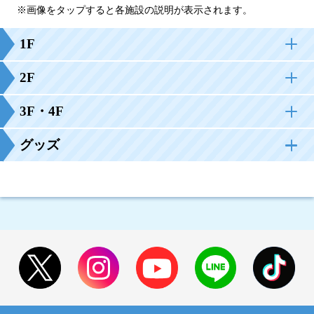
※画像をタップすると各施設の説明が表示されます。
1F
2F
3F・4F
グッズ
場内のウェイキープラザ（本場開催日のみ営業）で販
売しております。
ぜひ、ご来場された際にはお立ち寄りください。
2階一般席
どちゃんこグッズ
1
総合案内所
スタンド席
1
2