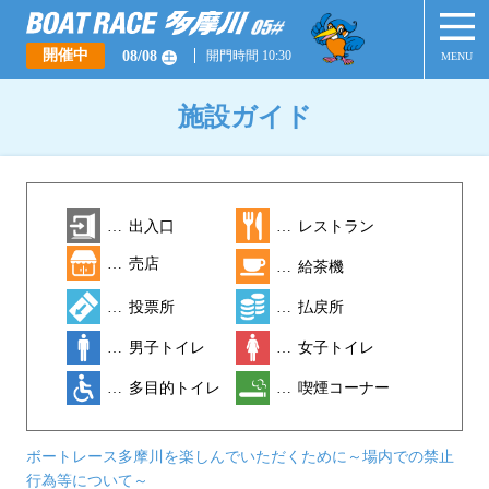
開催中
08/08
開門時間 10:30
MENU
土
施設ガイド
…
出入口
…
レストラン
…
売店
…
給茶機
…
投票所
…
払戻所
…
男子トイレ
…
女子トイレ
…
多目的トイレ
…
喫煙コーナー
ボートレース多摩川を楽しんでいただくために～場内での禁止
行為等について～