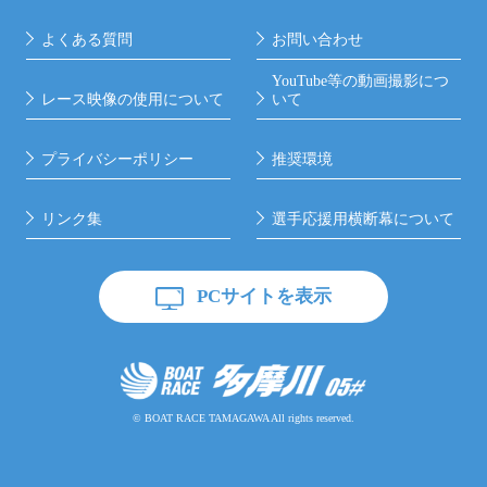
よくある質問
お問い合わせ
静波まつりグッズ
YouTube等の動画撮影につ
レース映像の使用について
いて
外向発売所
ウェイキープラザ
7
8
プライバシーポリシー
推奨環境
施設案内・有料席につ
いて詳しくはこちら
リンク集
選手応援用横断幕について
多摩川オリジナル絵馬
静波まつり扇子
PCサイトを表示
1,000円
900円
キッズスペース
アプローチスペース
9
10
© BOAT RACE TAMAGAWA All rights reserved.