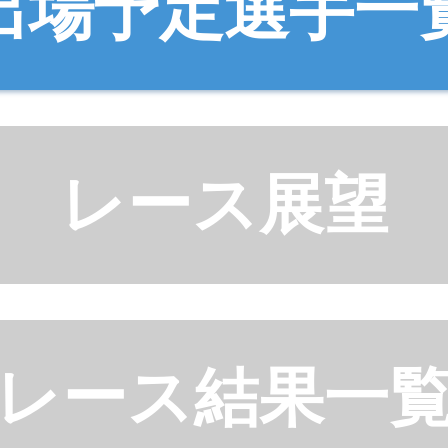
出場予定選手一
レース展望
レース結果一