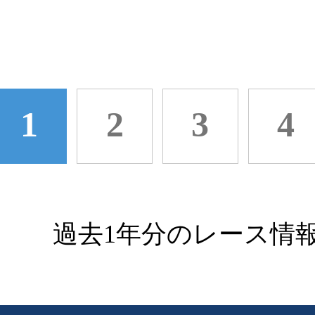
1
2
3
4
過去1年分のレース情