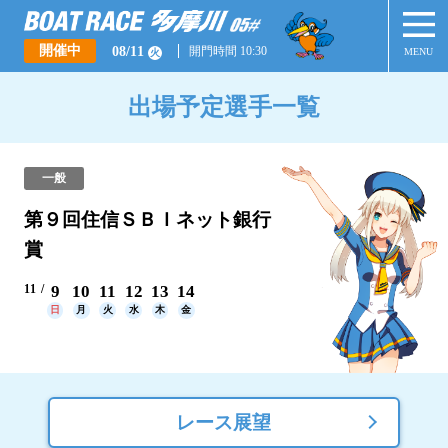
開催中
08/11
開門時間 10:30
MENU
火
出場予定選手一覧
一般
第９回住信ＳＢＩネット銀行
賞
11
9
10
11
12
13
14
日
月
火
水
木
金
レース展望