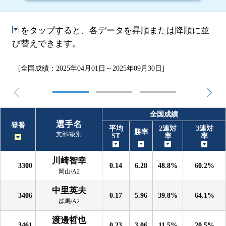
をタップすると、各データを昇順または降順に並
び替えできます。
[全国成績：2025年04月01日～2025年09月30日]
全国成績
選手名
登番
平均
2連対
3連対
勝率
支部/級別
ST
率
率
川崎智幸
3300
0.14
6.28
48.8%
60.2%
岡山/A2
中里英夫
3406
0.17
5.96
39.8%
64.1%
群馬/A2
渡邊哲也
3461
0.23
3.06
11.5%
20.5%