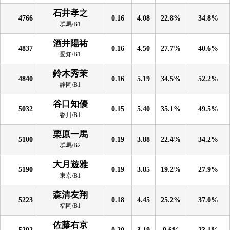
石井孝之
4766
0.16
4.08
22.8%
34.8%
群馬/B1
酒井陽祐
4837
0.16
4.50
27.7%
40.6%
愛知/B1
鈴木秀茉
4840
0.16
5.19
34.5%
52.2%
静岡/B1
谷口知優
5032
0.15
5.40
35.1%
49.5%
香川/B1
栗原一馬
5100
0.19
3.88
22.4%
34.2%
群馬/B2
大月遊雅
5190
0.19
3.85
19.2%
27.9%
東京/B1
森清友翔
5223
0.18
4.45
25.2%
37.0%
福岡/B1
佐藤右京
5292
0.20
3.19
9.6%
23.1%