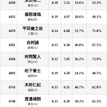
永田秀二
4430
0.18
5.52
33.6%
53.3%
東京/A2
服部達哉
4435
0.19
4.97
28.6%
49.1%
愛知/B1
平田健之佑
4470
0.14
6.68
51.7%
71.8%
三重/A2
吉村誠
4581
0.15
6.38
46.8%
67.5%
静岡/A2
村岡賢人
4584
0.12
7.05
56.2%
73.9%
岡山/A1
松下誉士
4693
0.19
4.58
24.1%
40.5%
福岡/B1
木村仁紀
4743
0.15
6.55
46.7%
62.8%
滋賀/A1
渡邉雄朗
4748
0.13
6.29
50.3%
65.3%
東京/A1