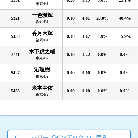
東京/B1
一色颯輝
5321
0.18
4.81
29.8%
40.4%
愛知/B1
香月大輝
5338
0.18
2.67
4.9%
15.9%
福岡/B1
木下虎之輔
5411
0.19
1.22
0.0%
0.0%
東京/B2
港理樹
5427
0.00
0.00
0.0%
0.0%
東京/B2
米本圭佑
5433
0.00
0.00
0.0%
0.0%
東京/B2
シリーズインデックスに戻る