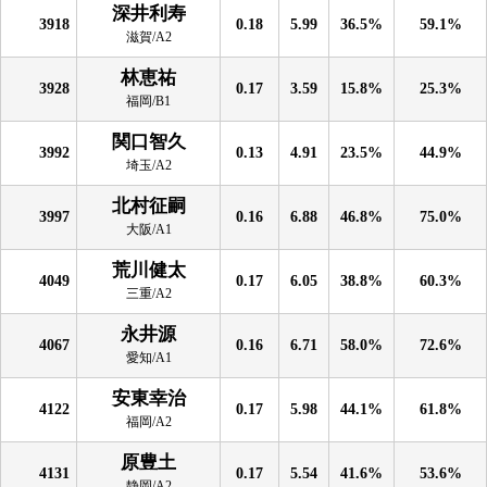
深井利寿
3918
0.18
5.99
36.5%
59.1%
滋賀/A2
林恵祐
3928
0.17
3.59
15.8%
25.3%
福岡/B1
関口智久
3992
0.13
4.91
23.5%
44.9%
埼玉/A2
北村征嗣
3997
0.16
6.88
46.8%
75.0%
大阪/A1
荒川健太
4049
0.17
6.05
38.8%
60.3%
三重/A2
永井源
4067
0.16
6.71
58.0%
72.6%
愛知/A1
安東幸治
4122
0.17
5.98
44.1%
61.8%
福岡/A2
原豊土
4131
0.17
5.54
41.6%
53.6%
静岡/A2