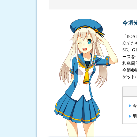
進入コース別選手成績
今垣
「BO
立てた
SG、
ースを
和島周
今節参
ゲット
今
羽