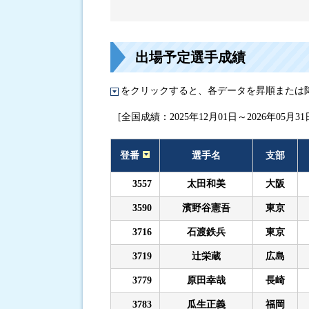
進入コース別選手成績
出場予定選手成績
をクリックすると、各データを昇順または
[全国成績：2025年12月01日～2026年05月31
登番
選手名
支部
3557
太田和美
大阪
3590
濱野谷憲吾
東京
3716
石渡鉄兵
東京
3719
辻栄蔵
広島
3779
原田幸哉
長崎
3783
瓜生正義
福岡