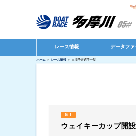
レース情報
データファ
ホーム
レース情報
出場予定選手一覧
シリーズインデックス
モーターデータ
出場予定選手一覧
ボートデータ
レース展望
出目データ
レース結果一覧
水面特性・進入
出走表・前日予想PDF
インタビュー・
ＧⅠ
モーター抽選結果・前検タイムランキング
ウェイキーカップ開設
得点率ランキング