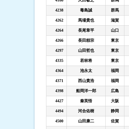
4188
久田敏之
群馬
4238
毒島誠
群馬
4262
馬場貴也
滋賀
4264
長尾章平
山口
4266
長田頼宗
東京
4297
山田哲也
東京
4335
若林将
東京
4364
池永太
福岡
4371
西山貴浩
福岡
4398
船岡洋一郎
広島
4427
秦英悟
大阪
4494
河合佑樹
静岡
4500
山田康二
佐賀