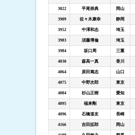
3822
平尾崇典
岡山
3909
佐々木康幸
静岡
3952
中澤和志
埼玉
3983
須藤博倫
埼玉
3984
坂口周
三重
4030
森高一真
香川
4064
原田篤志
山口
4075
中野次郎
東京
4084
杉山正樹
愛知
4095
福来剛
東京
4096
石橋道友
長崎
4166
吉田拡郎
岡山