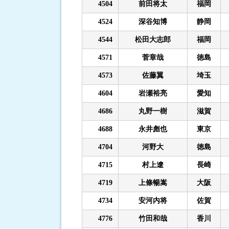
4504
前田将太
福岡
4524
深谷知博
静岡
4544
松田大志郎
福岡
4571
菅章哉
徳島
4573
佐藤翼
埼玉
4604
岩瀬裕亮
愛知
4686
丸野一樹
滋賀
4688
永井彪也
東京
4704
河野大
徳島
4715
村上遼
長崎
4719
上條暢嵩
大阪
4734
安河内将
佐賀
4776
竹田和哉
香川