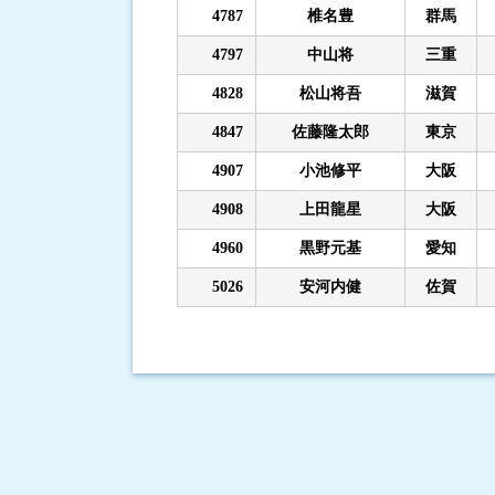
4787
椎名豊
群馬
4797
中山将
三重
4828
松山将吾
滋賀
4847
佐藤隆太郎
東京
4907
小池修平
大阪
4908
上田龍星
大阪
4960
黒野元基
愛知
5026
安河内健
佐賀