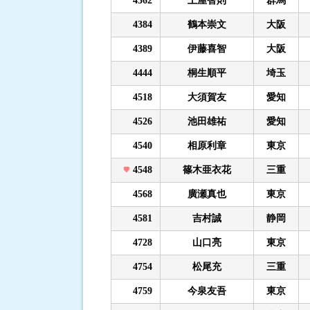
4362
土屋智則
群馬
4384
鶴本崇文
大阪
4389
伊藤喜智
大阪
4444
桐生順平
埼玉
4518
大須賀友
愛知
4526
池田雄祐
愛知
4540
相原利章
東京
4548
篠木亜衣花
三重
4568
廣瀬真也
東京
4581
吉村誠
静岡
4728
山口亮
東京
4754
松尾充
三重
4759
今泉友吾
東京