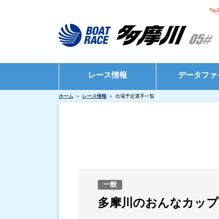
レース情報
データファ
ホーム
レース情報
出場予定選手一覧
シリーズインデックス
モーターデータ
出場予定選手一覧
ボートデータ
レース展望
出目データ
レース結果一覧
水面特性・進入
出走表・前日予想PDF
インタビュー・
一般
モーター抽選結果・前検タイムランキング
多摩川のおんなカップ
得点率ランキング