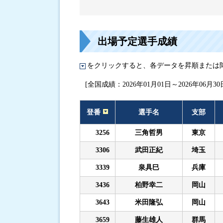
進入コース別選手成績
出場予定選手成績
をクリックすると、各データを昇順または
[全国成績：2026年01月01日～2026年06月30
登番
選手名
支部
3256
三角哲男
東京
3306
武田正紀
埼玉
3339
泉具巳
兵庫
3436
柏野幸二
岡山
3643
米田隆弘
岡山
3659
藤生雄人
群馬