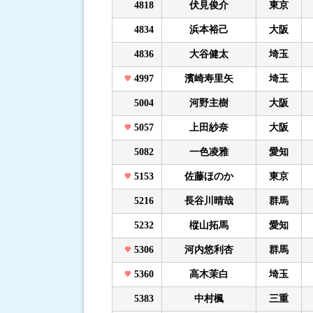
4818
伏見俊介
東京
4834
浜本裕己
大阪
4836
大谷健太
埼玉
4997
濱崎寿里矢
埼玉
5004
河野主樹
大阪
5057
上田紗奈
大阪
5082
一色凌雅
愛知
5153
佐藤ほのか
東京
5216
長谷川晴哉
群馬
5232
樅山拓馬
愛知
5306
河内悠利杏
群馬
5360
高木茉白
埼玉
5383
中村楓
三重