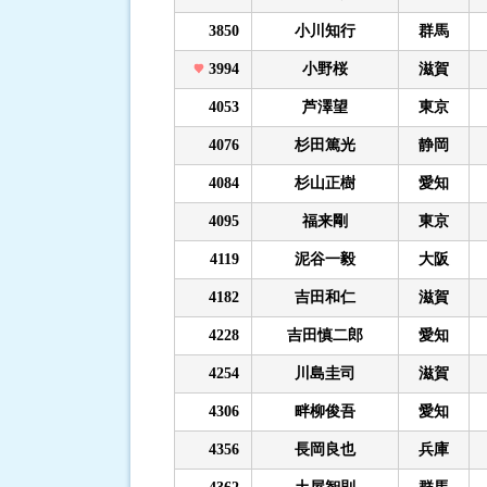
3850
小川知行
群馬
3994
小野桜
滋賀
4053
芦澤望
東京
4076
杉田篤光
静岡
4084
杉山正樹
愛知
4095
福来剛
東京
4119
泥谷一毅
大阪
4182
吉田和仁
滋賀
4228
吉田慎二郎
愛知
4254
川島圭司
滋賀
4306
畔柳俊吾
愛知
4356
長岡良也
兵庫