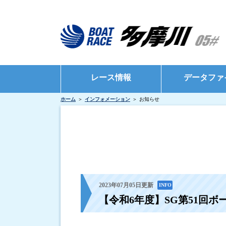
レース情報
データファ
ホーム
インフォメーション
お知らせ
シリーズインデックス
モーターデータ
出場予定選手一覧
ボートデータ
レース展望
出目データ
レース結果一覧
水面特性・進入
出走表・前日予想PDF
インタビュー・
2023年07月05日更新
INFO
【令和6年度】SG第51回
モーター抽選結果・前検タイムランキング
得点率ランキング