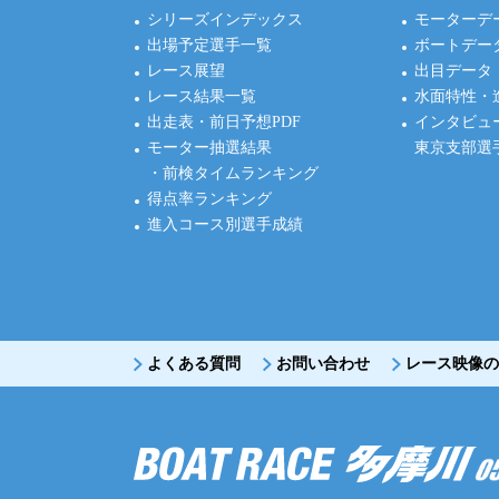
シリーズインデックス
モーターデ
出場予定選手一覧
ボートデー
レース展望
出目データ
レース結果一覧
水面特性・
出走表・前日予想PDF
インタビュ
モーター抽選結果
東京支部選
・前検タイムランキング
得点率ランキング
進入コース別選手成績
よくある質問
お問い合わせ
レース映像の