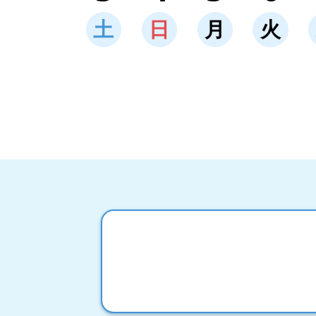
土
日
月
火