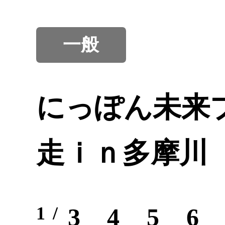
一般
にっぽん未来
走ｉｎ多摩川
1
3
4
5
6