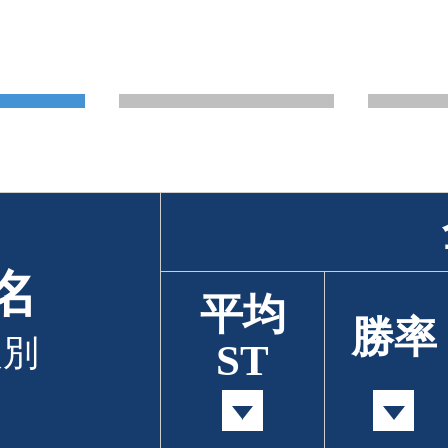
名
平均
勝率
級別
ST