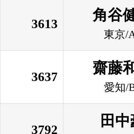
角谷
3613
東京/A
齋藤
3637
愛知/B
田中
3792