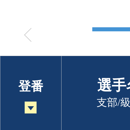
選手
登番
支部/