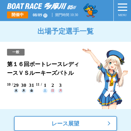
開催中
08/09
開門時間 10:30
MENU
日
出場予定選手一覧
一般
第１６回ボートレースレディ
ースＶＳルーキーズバトル
10
29
30
31
11
1
2
3
水
木
金
土
日
月
レース展望