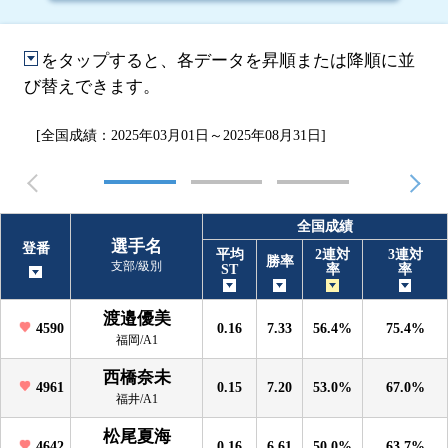
をタップすると、各データを昇順または降順に並
び替えできます。
[全国成績：2025年03月01日～2025年08月31日]
全国成績
選手名
登番
平均
2連対
3連対
勝率
支部/級別
ST
率
率
渡邉優美
4590
0.16
7.33
56.4%
75.4%
福岡/A1
西橋奈未
4961
0.15
7.20
53.0%
67.0%
福井/A1
松尾夏海
4642
0.16
6.61
50.0%
63.7%