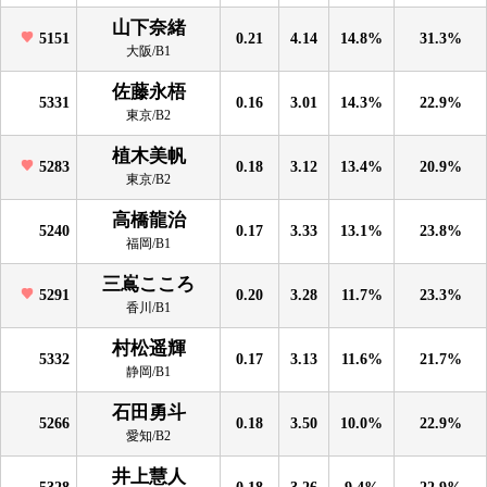
山下奈緒
5151
0.21
4.14
14.8%
31.3%
大阪/B1
佐藤永梧
5331
0.16
3.01
14.3%
22.9%
東京/B2
植木美帆
5283
0.18
3.12
13.4%
20.9%
東京/B2
高橋龍治
5240
0.17
3.33
13.1%
23.8%
福岡/B1
三嶌こころ
5291
0.20
3.28
11.7%
23.3%
香川/B1
村松遥輝
5332
0.17
3.13
11.6%
21.7%
静岡/B1
石田勇斗
5266
0.18
3.50
10.0%
22.9%
愛知/B2
井上慧人
5328
0.18
3.26
9.4%
22.9%