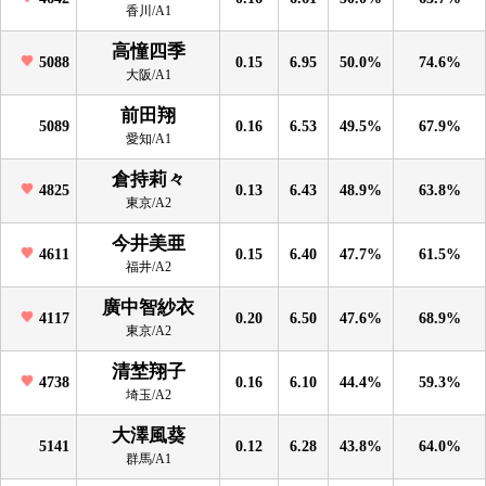
香川/A1
高憧四季
5088
0.15
6.95
50.0%
74.6%
大阪/A1
前田翔
5089
0.16
6.53
49.5%
67.9%
愛知/A1
倉持莉々
4825
0.13
6.43
48.9%
63.8%
東京/A2
今井美亜
4611
0.15
6.40
47.7%
61.5%
福井/A2
廣中智紗衣
4117
0.20
6.50
47.6%
68.9%
東京/A2
清埜翔子
4738
0.16
6.10
44.4%
59.3%
埼玉/A2
大澤風葵
5141
0.12
6.28
43.8%
64.0%
群馬/A1