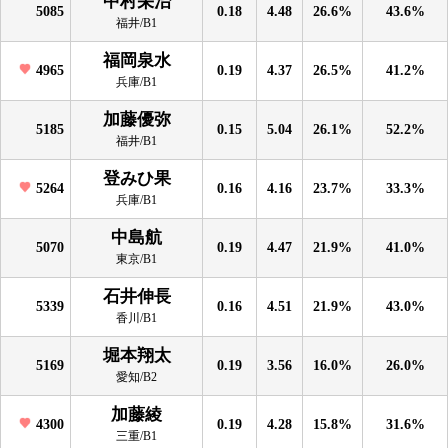
中村栄治
5085
0.18
4.48
26.6%
43.6%
福井/B1
福岡泉水
4965
0.19
4.37
26.5%
41.2%
兵庫/B1
加藤優弥
5185
0.15
5.04
26.1%
52.2%
福井/B1
登みひ果
5264
0.16
4.16
23.7%
33.3%
兵庫/B1
中島航
5070
0.19
4.47
21.9%
41.0%
東京/B1
石井伸長
5339
0.16
4.51
21.9%
43.0%
香川/B1
堀本翔太
5169
0.19
3.56
16.0%
26.0%
愛知/B2
加藤綾
4300
0.19
4.28
15.8%
31.6%
三重/B1