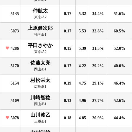
仲航太
5135
0.17
5.32
34.4%
51.6%
東京/A2
上原健次郎
5073
0.17
5.53
32.8%
60.5%
福岡/B1
平田さやか
4286
0.15
5.39
31.3%
52.0%
東京/A2
佐藤太亮
5170
0.17
4.22
29.2%
40.0%
岡山/B1
村松栄太
5154
0.19
4.75
29.1%
46.4%
広島/B1
川崎智稔
5109
0.13
4.96
27.7%
52.6%
岡山/B1
山川波乙
5078
0.18
4.85
26.9%
44.4%
三重/B1