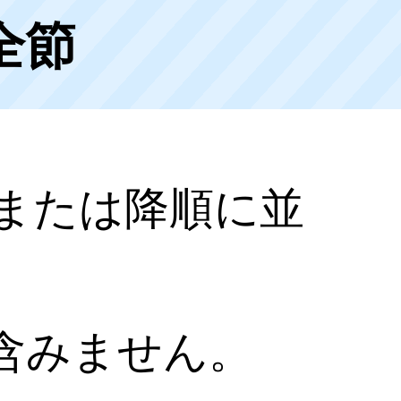
全節
または降順に並
含みません。