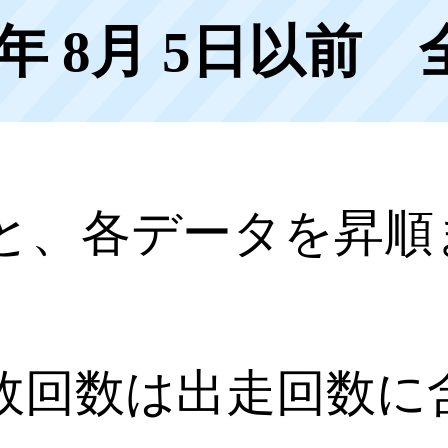
6年 8月 5日以前 
と、各データを昇順
。
故回数は出走回数に