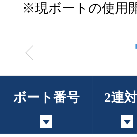
※現ボートの使用開始
ボート番号
2連