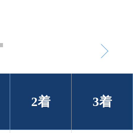
2着
3着