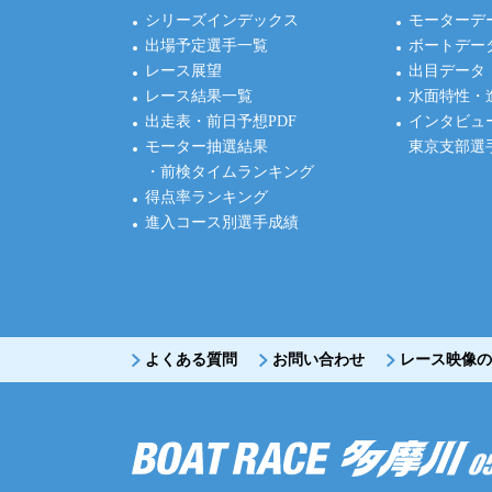
シリーズインデックス
モーターデ
出場予定選手一覧
ボートデー
レース展望
出目データ
レース結果一覧
水面特性・
出走表・前日予想PDF
インタビュ
モーター抽選結果
東京支部選
・前検タイムランキング
得点率ランキング
進入コース別選手成績
よくある質問
お問い合わせ
レース映像の