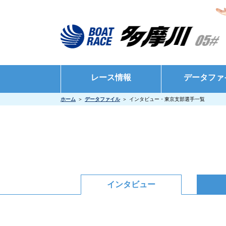
レース情報
データファ
ホーム
データファイル
インタビュー・東京支部選手一覧
シリーズインデックス
モーターデータ
出場予定選手一覧
ボートデータ
レース展望
出目データ
レース結果一覧
水面特性・進入
出走表・前日予想PDF
インタビュー
インタビュー・
モーター抽選結果・前検タイムランキング
得点率ランキング