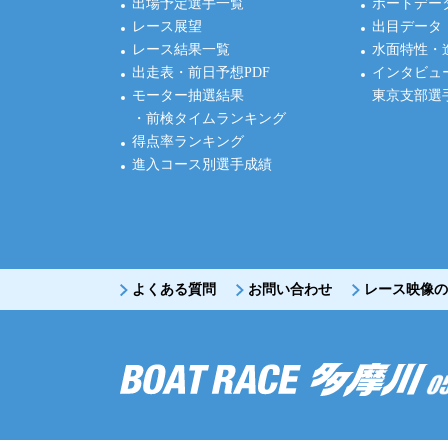
出場予定選手一覧
ボートデー
レース展望
出目データ
レース結果一覧
水面特性・
出走表・前日予想PDF
インタビュ
モーター抽選結果
東京支部選
・前検タイムランキング
得点率ランキング
進入コース別選手成績
よくある質問
お問い合わせ
レース映像の