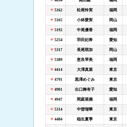
4694
高田綾
福岡
5162
松尾怜実
福岡
5165
小林愛実
岡山
5192
中尾優香
福岡
5254
羽田妃希
愛知
5317
長尾萌加
岡山
5389
恵良琴美
福岡
4414
大澤真菜
東京
4791
黒澤めぐみ
東京
4901
出口舞有子
愛知
4947
間庭菜摘
福岡
5314
中曽瑠華
東京
4484
稲生夏季
東京