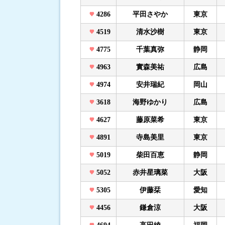
4286
平田さやか
東京
4519
清水沙樹
東京
4775
千葉真弥
静岡
4963
實森美祐
広島
4974
安井瑞紀
岡山
3618
海野ゆかり
広島
4627
藤原菜希
東京
4891
寺島美里
東京
5019
柴田百恵
静岡
5052
赤井星璃菜
大阪
5305
伊藤栞
愛知
4456
鎌倉涼
大阪