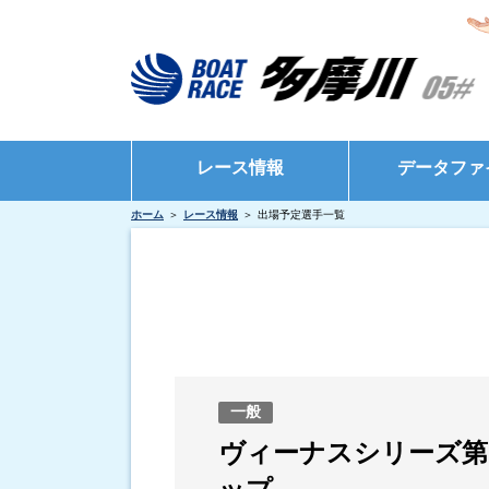
レース情報
データファ
ホーム
レース情報
出場予定選手一覧
シリーズインデックス
モーターデータ
出場予定選手一覧
ボートデータ
レース展望
出目データ
レース結果一覧
水面特性・進入
出走表・前日予想PDF
インタビュー・
一般
モーター抽選結果・前検タイムランキング
ヴィーナスシリーズ第
得点率ランキング