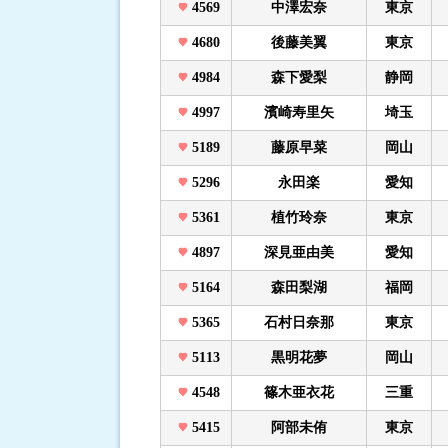
4569
中澤宏奈
東京
4680
後藤美翼
東京
4984
森下愛梨
静岡
4997
濱崎寿里矢
埼玉
5189
藤原早菜
岡山
5296
永田楽
愛知
5361
植竹玲奈
東京
4897
深見亜由美
愛知
5164
森田梨湖
福岡
5365
石村日奈那
東京
5113
黒明花夢
岡山
4548
篠木亜衣花
三重
5415
阿部未侑
東京