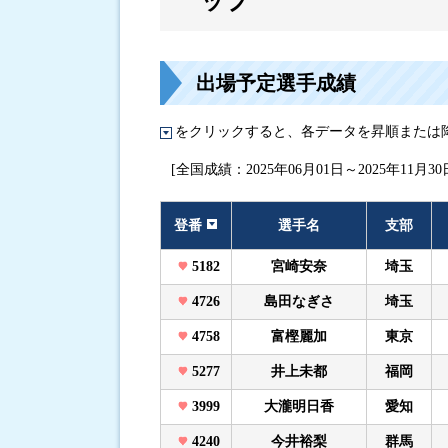
ップ
進入コース別選手成績
出場予定選手成績
をクリックすると、各データを昇順または
[全国成績：2025年06月01日～2025年11月30
登番
選手名
支部
5182
宮崎安奈
埼玉
4726
島田なぎさ
埼玉
4758
富樫麗加
東京
5277
井上未都
福岡
3999
大瀧明日香
愛知
4240
今井裕梨
群馬