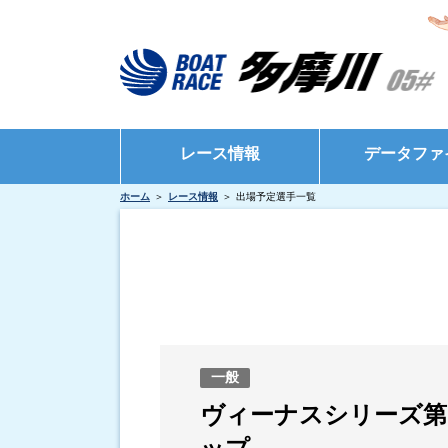
レース情報
データファ
ホーム
レース情報
出場予定選手一覧
シリーズインデックス
モーターデータ
出場予定選手一覧
ボートデータ
レース展望
出目データ
レース結果一覧
水面特性・進入
出走表・前日予想PDF
インタビュー・
一般
モーター抽選結果・前検タイムランキング
ヴィーナスシリーズ第
得点率ランキング