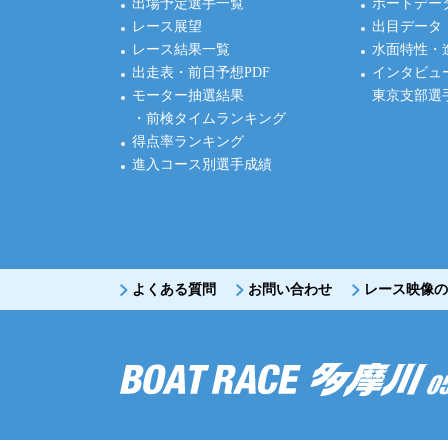
出場予定選手一覧
ボートデー
レース展望
出目データ
レース結果一覧
水面特性・
出走表・前日予想PDF
インタビュ
モーター抽選結果
東京支部選
・前検タイムランキング
得点率ランキング
進入コース別選手成績
よくある質問
お問い合わせ
レース映像の