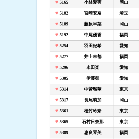
5165
小林愛実
岡山
5182
宮崎安奈
埼玉
5189
藤原早菜
岡山
5192
中尾優香
福岡
5254
羽田妃希
愛知
5277
井上未都
福岡
5296
永田楽
愛知
5305
伊藤栞
愛知
5314
中曽瑠華
東京
5317
長尾萌加
岡山
5361
植竹玲奈
東京
5365
石村日奈那
東京
5389
恵良琴美
福岡