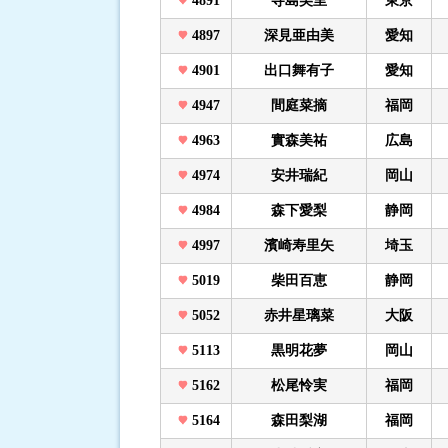
4891
寺島美里
東京
4897
深見亜由美
愛知
4901
出口舞有子
愛知
4947
間庭菜摘
福岡
4963
實森美祐
広島
4974
安井瑞紀
岡山
4984
森下愛梨
静岡
4997
濱崎寿里矢
埼玉
5019
柴田百恵
静岡
5052
赤井星璃菜
大阪
5113
黒明花夢
岡山
5162
松尾怜実
福岡
5164
森田梨湖
福岡