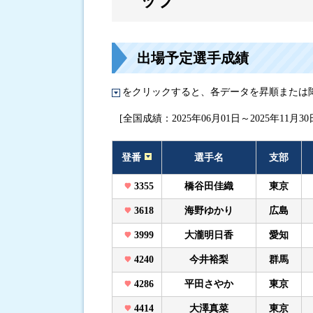
ップ
進入コース別選手成績
出場予定選手成績
をクリックすると、各データを昇順または
[全国成績：2025年06月01日～2025年11月30
登番
選手名
支部
3355
橋谷田佳織
東京
3618
海野ゆかり
広島
3999
大瀧明日香
愛知
4240
今井裕梨
群馬
4286
平田さやか
東京
4414
大澤真菜
東京