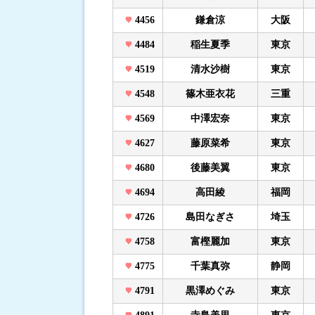
4456
鎌倉涼
大阪
4484
稲生夏季
東京
4519
清水沙樹
東京
4548
篠木亜衣花
三重
4569
中澤宏奈
東京
4627
藤原菜希
東京
4680
後藤美翼
東京
4694
高田綾
福岡
4726
島田なぎさ
埼玉
4758
富樫麗加
東京
4775
千葉真弥
静岡
4791
黒澤めぐみ
東京