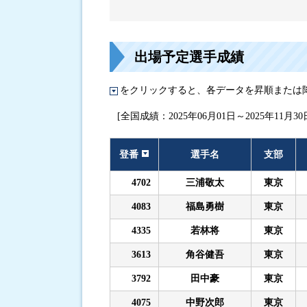
進入コース別選手成績
出場予定選手成績
をクリックすると、各データを昇順または
[全国成績：2025年06月01日～2025年11月30
登番
選手名
支部
4702
三浦敬太
東京
4083
福島勇樹
東京
4335
若林将
東京
3613
角谷健吾
東京
3792
田中豪
東京
4075
中野次郎
東京