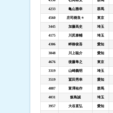
4550
石岡将太
群馬
4233
亀山雅幸
群馬
4560
庄司樹良々
東京
3445
加藤高史
埼玉
4175
川尻泰輔
埼玉
4306
畔柳俊吾
愛知
3848
川上聡介
愛知
4676
後藤隼之
東京
3319
山崎義明
埼玉
3519
冨田秀幸
愛知
4887
富澤祐作
群馬
4031
飯島誠
埼玉
3957
大谷直弘
愛知