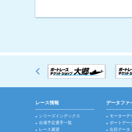
レース情報
データファ
シリーズインデックス
モーターデ
出場予定選手一覧
ボートデー
レース展望
出目データ