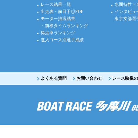
レース結果一覧
水面特性・
出走表・前日予想PDF
インタビュ
モーター抽選結果
東京支部選
・前検タイムランキング
得点率ランキング
進入コース別選手成績
よくある質問
お問い合わせ
レース映像の