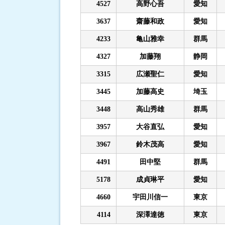
4527
高野心吾
愛知
3637
齋藤和政
愛知
4233
亀山雅幸
群馬
4327
加藤翔
静岡
3315
広瀬聖仁
愛知
3445
加藤高史
埼玉
3448
高山秀雄
群馬
3957
大谷直弘
愛知
3967
鈴木茂高
愛知
4491
田中堅
群馬
5178
成貞琳平
愛知
4660
宇田川信一
東京
4114
深澤達徳
東京