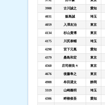
3792
田中豪
東京
3988
古川誠之
愛知
4031
飯島誠
埼玉
4059
入澤友治
東京
4134
杉山貴博
東京
4175
川尻泰輔
埼玉
4298
宮下元胤
愛知
4379
桑島和宏
東京
4560
庄司樹良々
東京
4676
後藤隼之
東京
4988
牟田奨太
静岡
3319
山崎義明
埼玉
4306
畔柳俊吾
愛知