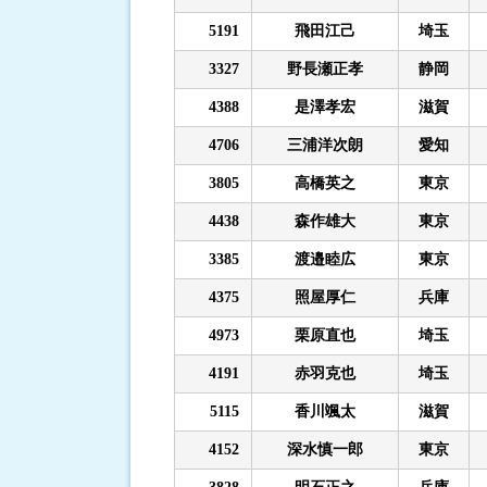
5191
飛田江己
埼玉
3327
野長瀬正孝
静岡
4388
是澤孝宏
滋賀
4706
三浦洋次朗
愛知
3805
高橋英之
東京
4438
森作雄大
東京
3385
渡邉睦広
東京
4375
照屋厚仁
兵庫
4973
栗原直也
埼玉
4191
赤羽克也
埼玉
5115
香川颯太
滋賀
4152
深水慎一郎
東京