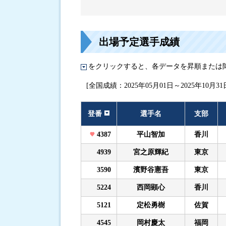
進入コース別選手成績
出場予定選手成績
をクリックすると、各データを昇順または
[全国成績：2025年05月01日～2025年10月31
登番
選手名
支部
4387
平山智加
香川
4939
宮之原輝紀
東京
3590
濱野谷憲吾
東京
5224
西岡顕心
香川
5121
定松勇樹
佐賀
4545
岡村慶太
福岡