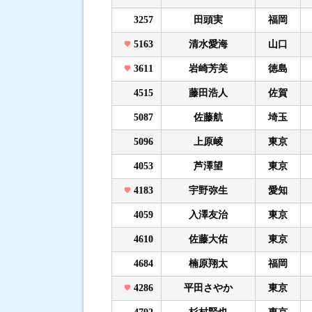
3257
田頭実
福岡
5163
清水愛海
山口
3611
岩崎芳美
徳島
4515
藤田浩人
佐賀
5087
佐藤航
埼玉
5096
上原崚
東京
4053
芦澤望
東京
4183
宇野弥生
愛知
4059
入澤友治
東京
4610
佐藤大佑
東京
4684
楠原翔太
福岡
4286
平田さやか
東京