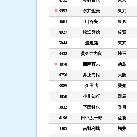
4792
杉村賢也
東京
3993
永井聖美
東京
3681
山谷央
東京
4027
松江秀徳
佐賀
5044
渡邉健
東京
4432
黄金井力良
埼玉
4878
西岡育未
徳島
4750
井上尚悟
大阪
3885
久田武
愛知
3850
小川知行
群馬
3832
下田哲也
香川
4196
田中太一郎
佐賀
4405
南野利騰
福井