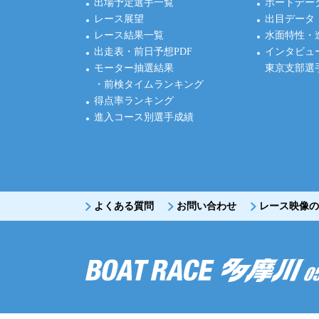
出場予定選手一覧
ボートデー
レース展望
出目データ
レース結果一覧
水面特性・
出走表・前日予想PDF
インタビュ
モーター抽選結果
東京支部選
・前検タイムランキング
得点率ランキング
進入コース別選手成績
よくある質問
お問い合わせ
レース映像の