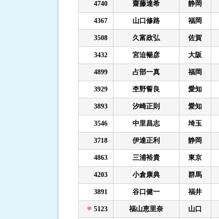
4740
齋藤達希
静岡
4367
山口修路
福岡
3508
久富政弘
佐賀
3432
宮迫暢彦
大阪
4899
占部一真
福岡
3929
杢野誓良
愛知
3893
汐崎正則
愛知
3546
中里昌志
埼玉
3718
伊達正利
静岡
4863
三浦裕貴
東京
4203
小倉康典
群馬
3891
谷口健一
福井
5123
福山恵里奈
山口