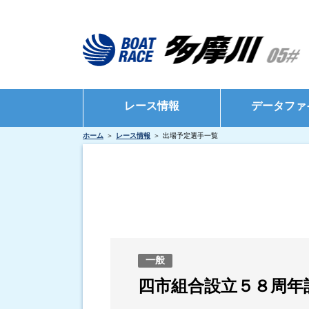
レース情報
データファ
ホーム
レース情報
出場予定選手一覧
シリーズインデックス
モーターデータ
出場予定選手一覧
ボートデータ
レース展望
出目データ
レース結果一覧
水面特性・進入
出走表・前日予想PDF
インタビュー・
一般
モーター抽選結果・前検タイムランキング
四市組合設立５８周年
得点率ランキング