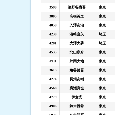
3590
濱野谷憲吾
東京
3805
高橋英之
東京
4059
入澤友治
東京
4230
濱崎直矢
埼玉
4281
大澤大夢
埼玉
4535
北山康介
東京
4911
片岡大地
東京
3613
角谷健吾
東京
4274
長畑友輔
東京
4568
廣瀬真也
東京
4779
伊倉光
東京
4906
鈴木雅希
東京